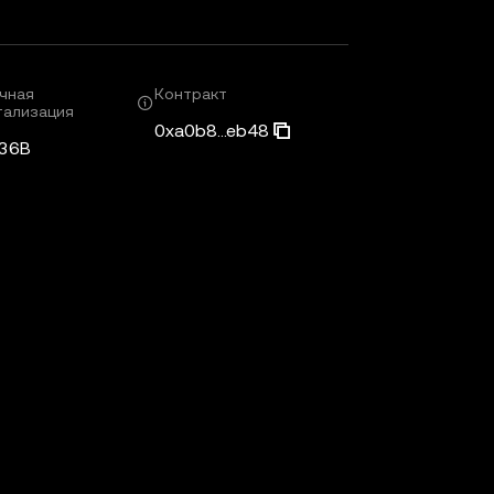
чная
Контракт
тализация
0xa0b8...eb48
,36B