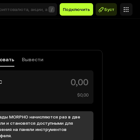
/
Подключить
Буст
овать
Вывести
C
$0,00
ады MORPHO начисляются раз в две
ли и становятся доступными для
чения на панели инструментов
феля.