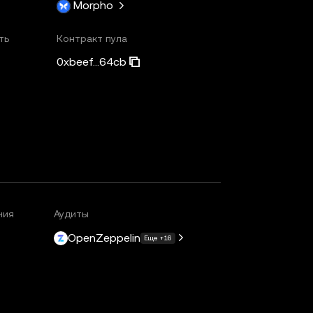
Morpho
ть
Контракт пула
0xbeef...64cb
ния
Аудиты
OpenZeppelin
Еще +16