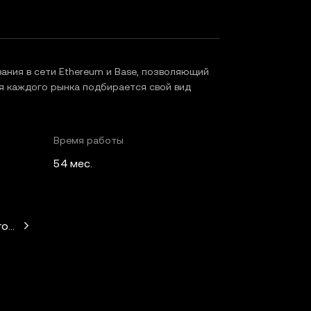
ния в сети Ethereum и Base, позволяющий
я каждого рынка подбирается свой вид
Время работы
54 мес.
witz, Mechanism Capital, Variant Fund, Nascent, Daedalus, Wil