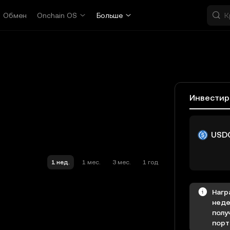
Обмен
Onchain OS
Больше
Инвестир
USD
1 нед.
1 мес.
3 мес.
1 год
Нагр
неде
полу
порт