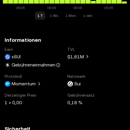
1 T
1 Wo.
1 Mon.
1 Jahr
Informationen
Earn
TVL
xSUI
$1,61M
Gebühreneinnahmen
Protokoll
Netzwerk
Momentum
Sui
Derzeitiger Preis
Gebührensatz
1 ≈ 0,00
0,18 %
Sicherheit