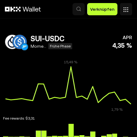
Zum Hauptinhalt springen
Verknüpfen
SUI-USDC
APR
4,35 %
Momentum
Frühe Phase
Fee rewards:
$3,31