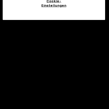
Cookie-
Einstellungen
Investieren
©2017 - 2026 WEB3.OKX.COM
Deutsch/USD
Mehr über OKX Web3
Produkt