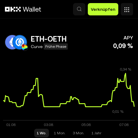
Zum Hauptinhalt springen
Verknüpfen
ETH-OETH
APY
0,09 %
Curve
Frühe Phase
1 Wo.
1 Mon.
3 Mon.
1 Jahr