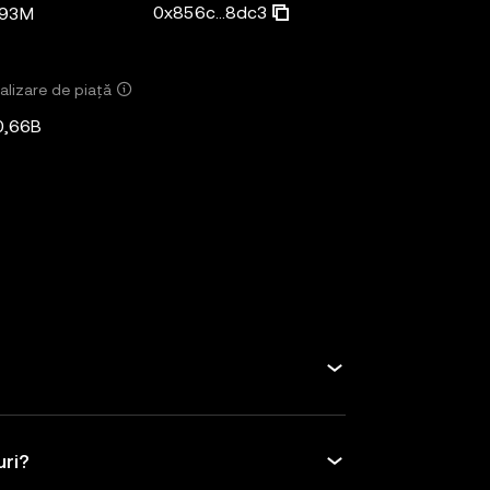
0x856c...8dc3
,93M
alizare de piață
0,66B
uri?