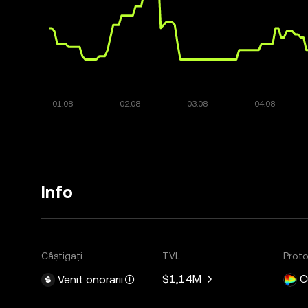
Info
Câștigați
TVL
Proto
$1,14M
C
Venit onorarii