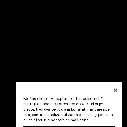
Făcând clic pe „Acceptați toate cookie-urile”,
sunteți de acord cu stocarea cookie-urilor pe
dispozitivul dvs. pentru a îmbunătăți navigarea pe
site, pentru a analiza utilizarea site-ului și pentru a
ajuta eforturile noastre de marketing.