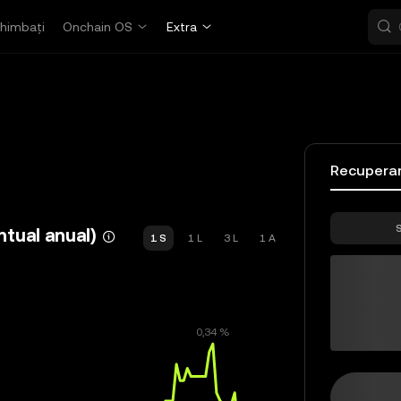
himbați
Onchain OS
Extra
Recupera
S
tual anual)
1 S
1 L
3 L
1 A
OETH