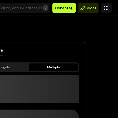
/
Conectați
Boost
re
ingular
Multiplu
CRV-f
$0,00