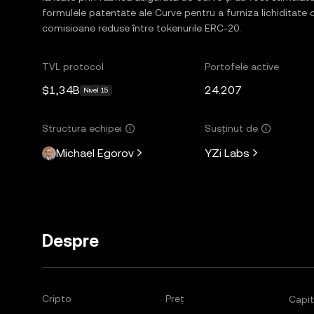
formulele patentate ale Curve pentru a furniza lichiditate c
comisioane reduse între tokenurile ERC-20.
TVL protocol
Portofele active
$1,34B
24.207
Nivel 15
Structura echipei
Susținut de
Michael Egorov
YZi Labs
Despre
Cripto
Preț
Capit