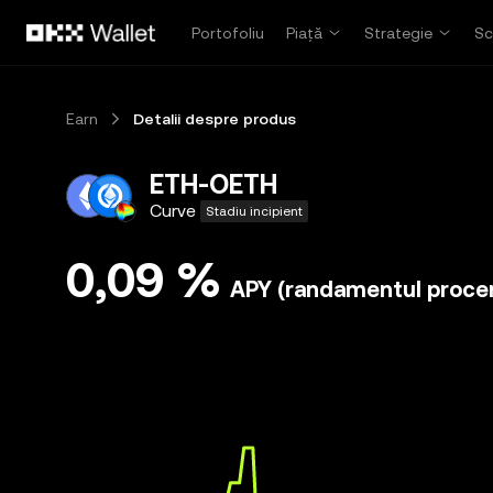
Săriți la conținutul principal
Portofoliu
Piață
Strategie
Sc
Earn
Detalii despre produs
ETH-OETH
Curve
Stadiu incipient
0,09 %
APY (randamentul procen