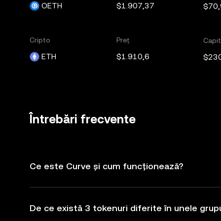
OETH
$1.907,37
$70
Cripto
Preț
Capit
ETH
$1.910,6
$23
Întrebări frecvente
Ce este Curve și cum funcționează?
De ce există 3 tokenuri diferite în unele grup