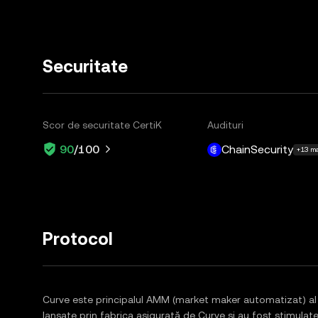
Securitate
Scor de securitate CertiK
Audituri
ChainSecurity
90
/100
+13 ma
Protocol
Curve este principalul AMM (market maker automatizat) al D
lansate prin fabrica asigurată de Curve și au fost stimulat