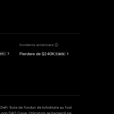
Incidente anterioare
Pierdere de
$240K
i multe
3 alerte
eFi. Sute de fonduri de lichiditate au fost
e prin DAO Curve. Utilizatorii se bazează pe