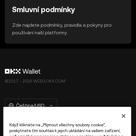
Smluvní podmínky
Zde najdete podmínky, pravidla a pokyny pro
používání naší platformy.
©2017 - 2026 WEB3.OKX.COM
Čeština/USD
Když kliknete na „Přijmout všechny soubory cookie“,
poskytnete tím souhlas k jejich ukládání na vašem zařízení,
Více o OKX Peněžence