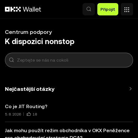
Přeskočit na hlavní obsah
Připojit
Centrum podpory
K dispozici nonstop
Nejčastější otázky
Co je JIT Routing?
5. 8. 2026
18
Jak mohu použít režim obchodníka v OKX Peněžence
pro obchodování strategie DCA?