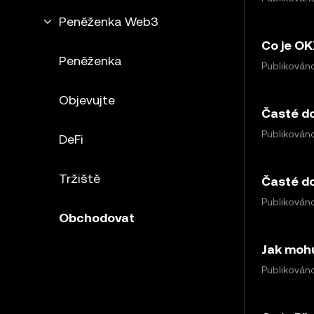
Peněženka Web3
Co je O
Peněženka
Publikováno
Objevujte
Časté d
Publikováno
DeFi
Tržiště
Časté do
Publikováno
Obchodovat
Jak moh
Publikováno