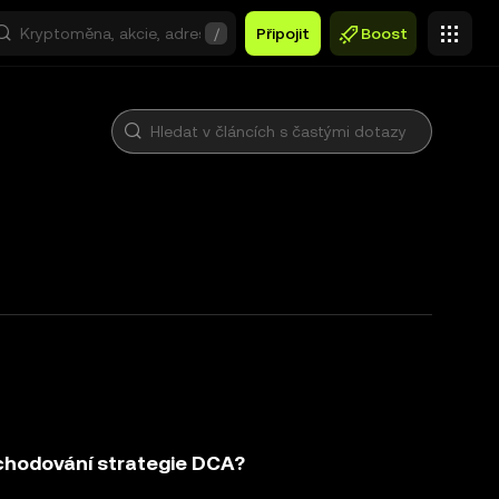
/
Připojit
Boost
chodování strategie DCA?