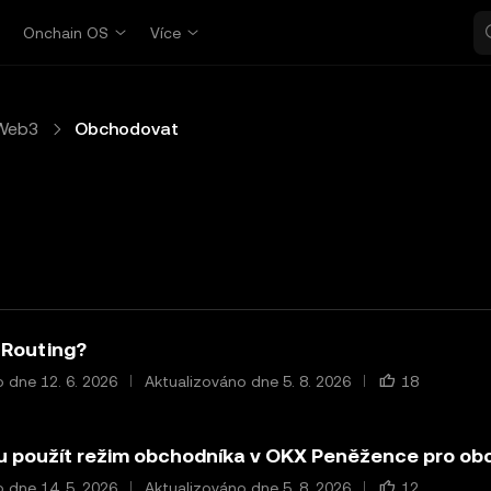
p
Onchain OS
Více
Web3
Obchodovat
T Routing?
 dne 12. 6. 2026
Aktualizováno dne 5. 8. 2026
18
u použít režim obchodníka v OKX Peněžence pro ob
 dne 14. 5. 2026
Aktualizováno dne 5. 8. 2026
12