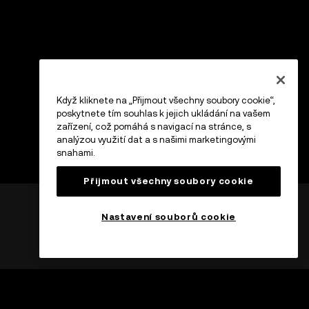
Když kliknete na „Přijmout všechny soubory cookie“,
poskytnete tím souhlas k jejich ukládání na vašem
zařízení, což pomáhá s navigací na stránce, s
analýzou využití dat a s našimi marketingovými
snahami.
Přijmout všechny soubory cookie
Nastavení souborů cookie