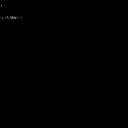
ch
18
článků