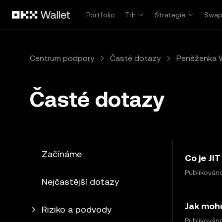
Přeskočit na hlavní obsah
Portfolio
Trh
Strategie
Swa
Centrum podpory
Časté dotazy
Peněženka 
Časté dotazy
Začínáme
Co je JI
Publikováno
Nejčastější dotazy
Jak moh
Riziko a podvody
Publikováno