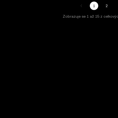
1
2
Zobrazuje se
1
až
15
z celkový