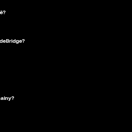
ně?
 deBridge?
hainy?