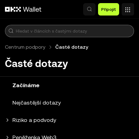
Přeskočit na hlavní obsah
Připojit
Centrum podpory
Časté dotazy
Časté dotazy
Začínáme
Nejčastější dotazy
Riziko a podvody
Peněženka Web3