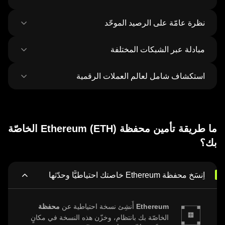
نظرة عامّة على الرصيد الموحّد
مبادلة عبر الشبكات المختلفة
اِستعرِض جميع الأرصدة على أكثر من 100 شبكة
في مكانٍ واحد
استكشاف شامل لعالم العملات الرقمية
بادِل أيَّ أصل بأيّ أصل وانقُله عبر الشبكات بمعاملةٍ
واحدة. واِحصَل على أفضل أسعار العملات الرمزيّة
ورموز NFT من 500 منصّة تداول لامركزية و38
اِكتشِف وبادِل أكثر من مليون عملة رقمية مُختلِفة
سوقًا.
بمُعدَّل 120,000 عملة جديدة تُضاف أسبوعيًا.
ما طريقة تأمين محفظة Ethereum (ETH) الخاصّة
بك؟
اِنسَخ محفظة Ethereum خاصتك احتياطيًّا وحدّثها
محفظة Ethereum
أَنشِئ نسخة احتياطية عن
الخاصّة بك بانتظام، وخزّن هذه النسخة في مكانٍ