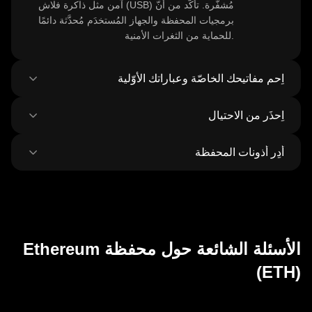
آمن مثل ذاكرة فلاش (USB) مُشفَّرة. تأكّد من أنّ
برمجيات المحفظة والجهاز المُستخدَم مُحدَّثة دائمًا
للحماية من الثغرات الأمنية.
اِحمِ مفاتيحك الخاصّة وعباراتك الأوّلية
اِحذَر من الاحتيال
أو عبارة
المفتاح الخاص بـ Ethereum
لا تُشارِك
الاسترداد أبدًا، وتجنَّب أخذ لقطات شاشة لهذه
أَدِر أذونات المحفظة
التفاصيل الحساسة أو تخزينها رقميًا، وفكِّر باستخدام
كُن حذرًا من عمليات التصيّد الاحتيالي التي تستهدف
محفظة غير مُتّصِلة بالإنترنت لحمايةٍ إضافيّة.
الخاصّة بك، واحرَص دائمًا على
محفظة Ethereum
تنزيل برمجيّات المحفظة من مصادرها الرسمية
راجِع الموافَقات الممنوحة غير المُستخدَمة
للتطبيقات
واحذر من الرسائل الاحتيالية غير المرغوب بها.
اللامركزية
والعملات الرمزيّة بانتظام وأَلغِها حمايةً لـ
Ethereum الخاصّة بك. وتأكَّد من التحقّق من عناوين
المستلِمين قبل إجراء أي معاملات.
الأسئلة الشائعة حول محفظة Ethereum
(ETH)