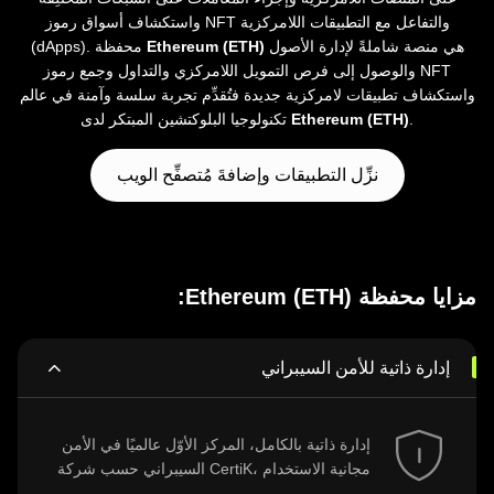
واستكشاف أسواق رموز NFT والتفاعل مع التطبيقات اللامركزية
هي منصة شاملةً لإدارة الأصول
Ethereum (ETH)
(dApps). محفظة
والوصول إلى فرص التمويل اللامركزي والتداول وجمع رموز NFT
واستكشاف تطبيقات لامركزية جديدة فتُقدِّم تجربة سلسة وآمنة في عالم
.
Ethereum (ETH)
تكنولوجيا البلوكتشين المبتكر لدى
نزِّل التطبيقات وإضافةَ مُتصفِّح الويب
مزايا محفظة Ethereum (ETH):
إدارة ذاتية للأمن السيبراني
إدارة ذاتية بالكامل، المركز الأوّل عالميًا في الأمن
السيبراني حسب شركة CertiK، مجانية الاستخدام