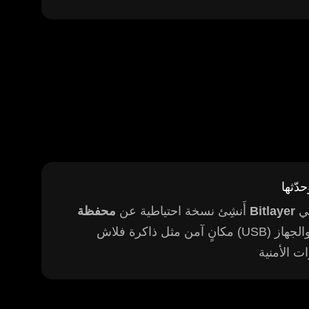
الخاصّة بك بانتظام، وخزّن هذه النسخة في
محفظة Bitlayer
أَنشِئ نسخة احتياطية عن
مكانٍ آمن مثل ذاكرة فلاش (USB) مُشفَّرة. تأكّد من أنّ برمجيات المحفظة والجهاز