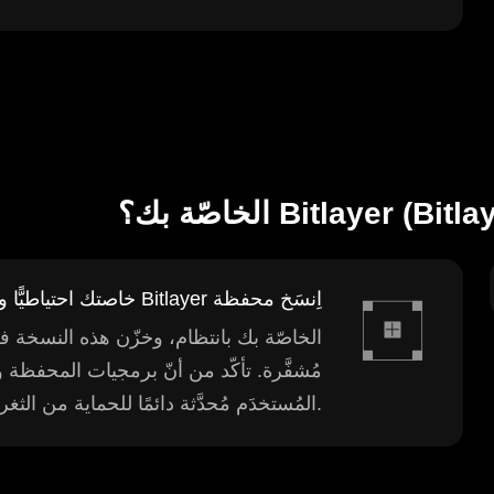
اِنسَخ محفظة Bitlayer خاصتك احتياطيًّا وحدّثها
المُستخدَم مُحدَّثة دائمًا للحماية من الثغرات الأمنية.