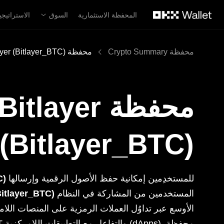
لتخطي إلى المحتوى الأساسي
المحفظة الاستثمارية
السوق
الاستراتيجي
محفظة Crypto Summary
محفظة Bitlayer (Bitlayer_BTC)
محفظة Bitlayer
(Bitlayer_BTC)
للمستخدِمين إمكانية حفظ الأصول الرقمية وإرسالها
C)
المستخدمين من المشاركة في النظام
Bitlayer_BTC)
الأوسع عبر تداوُل العملات الرمزية على المنصات اللا
المُختلِفة واستكشاف أسواق رموز NFT والتفاعل مع التطبيقات اللامركزية (dApps). محفظة