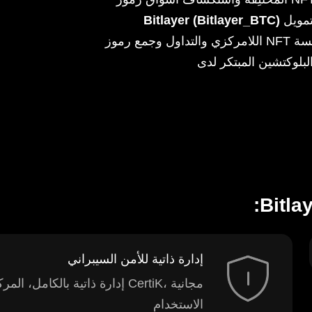
هي منصة شاملةً لإدارة الأصول والوصول إلى فرص التمويل
Bitlayer (Bitlayer_BTC)
اللامركزي والتداول وجمع رموز NFT واستكشاف تطبيقات لامركزية جديدة فتُقدِّم تجربة سلسة
إدارة ذاتية للأمن السيبراني
إدارة ذاتية بالكامل، المركز ا
الاستخدام