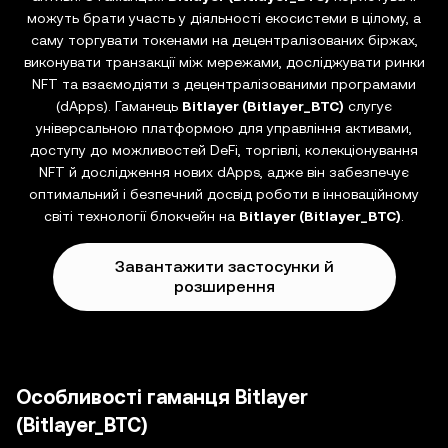
можуть брати участь у діяльності екосистеми в цілому, а
саму торгувати токенами на децентралізованих біржах,
виконувати транзакції між мережами, досліджувати ринки
NFT та взаємодіяти з децентралізованими програмами
(dApps). Гаманець
Bitlayer (Bitlayer_BTC)
слугує
універсальною платформою для управління активами,
доступу до можливостей DeFi, торгівлі, колекціонування
NFT й дослідження нових dApps, адже він забезпечує
оптимальний і безпечний досвід роботи в інноваційному
світі технології блокчейн на
Bitlayer (Bitlayer_BTC)
.
Завантажити застосунки й
розширення
Особливості гаманця Bitlayer
(Bitlayer_BTC)