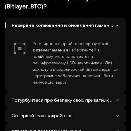
120 000 нових.
(Bitlayer_BTC)?
Резервне копіювання й оновлення гаманця Bitlaye
Регулярно створюйте резервну копію
Bitlayerгаманця
і зберігайте її в
надійному місці, наприклад на
зашифрованому USB-накопичувачі. Для
захисту від вразливостей як гаманець, так
і програмне забезпечення повинні бути
найновішої версії.
Потурбуйтеся про безпеку своїх приватних ключів і с
Остерігайтеся шахрайства
Ніколи нікому не повідомляйте свій
приватний ключ Bitlayer
або фразу