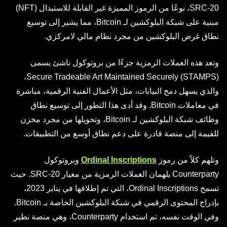
SRC-20، نوعًا من الرموز المميزة غير القابلة للاستبدال (NFT)
مبنية على شبكة البلوكشين لـ Bitcoin، مما يشير إلى توسيع
نطاق غرض البلوكشين من مجرد نظام مالي لامركزي.
وتعد هذه العملات الرمزية جزءًا من بروتوكول ناشئ يسمى
Secure Tradeable Art Maintained Securely (STAMPS)،
والذي يسهل دمج البيانات، مثل الأعمال الفنية الرقمية، مباشرة
في معاملات Bitcoin. وقد أدى هذا التطور إلى توسيع نطاق
وظائف شبكة البلوكشين لـ Bitcoin، وتحويلها من مجرد مخزن
للقيمة إلى منصة قادرة على دعم نطاق أوسع من التطبيقات.
وتلهم كلاً من رموز
Ordinal Inscriptions
وبروتوكول
Counterparty يلهمان العملات الرمزية من معيار SRC-20. حيث
تسمح Ordinal Inscriptions، التي تم إطلاقها في يناير 2023،
بإدراج المحتوى الرقمي في شبكة البلوكشين الخاصة بـ Bitcoin.
وفي الوقت نفسه، تم استخدام Counterparty، وهي منصة نظير