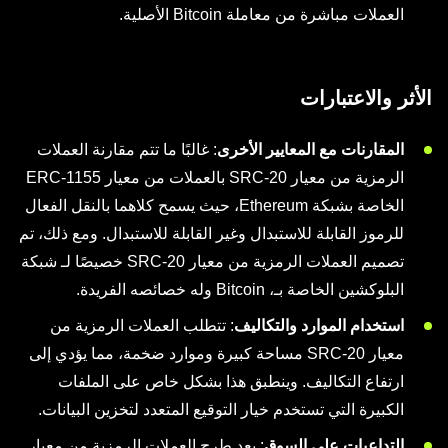
العملات مباشرة من معاملة Bitcoin الأصلية.
الأثر والاعتبارات
المقارنات مع المعايير الأخرى
: غالبًا ما تتم مقارنة العملات
الرمزية من معيار SRC-20 بالعملات من معيار ERC-1155
الخاصة بشبكة Ethereum، حيث يسمح كلاهما بالنقل الفعال
للرموز القابلة للاستبدال وغير القابلة للاستبدال. ومع ذلك، تم
تصميم العملات الرمزية من معيار SRC-20 خصيصًا لـ شبكة
البلوكشين الخاصة بـ، Bitcoin وله خصائصه الفريدة.
استخدام الموارد والتكاليف
: تتطلب العملات الرمزية من
معيار SRC-20 مساحة كبيرة وموارد ضخمة، مما يؤدي إلى
ارتفاع التكاليف. وينطبق هذا بشكل خاص على الملفات
الكبيرة التي تستخدم خيار التوقيع المتعدد لتخزين البيانات.
التداعيات على السوق
: يعد طرح العملات الرمزية من معيار