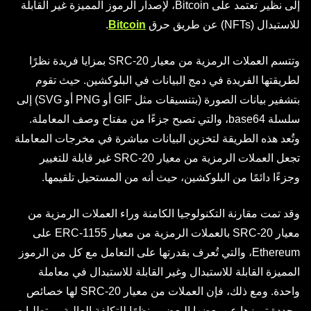
إلى نظير تعتمد على Bitcoin، لإصدار الرموز المميزة غير القابلة
للاستبدال (NFTs) عن طريق حرق
Bitcoin
.
وتتسم العملات الرمزية من معيار SRC-20 بمزايا فريدة نظرًا
لطريقتها الفريدة في دمج البيانات في البلوكشين. حيث تقوم
بتشفير بيانات الصورة (بتنسيقات مثل GIF أو PNG أو SVG) إلى
سلسلة base64، والتي تصبح جزءًا من مفتاح وصف المعاملة.
وتُعد هذه الطريقة لتخزين البيانات مباشرة في مخرجات المعاملة
تجعل العملات الرمزية من معيار SRC-20 غير قابلة للتغيير
وجزءًا دائمًا من البلوكشين، حيث أنه من المستحيل تلقيمها.
وقد تمت مقارنة التكنولوجيا الكامنة وراء العملات الرمزية من
معيار SRC-20 بالعملات الرمزية من معيار ERC-1155 على
Ethereum، والتي تُعرف بقدرتها على التعامل مع كل من الرموز
المميزة القابلة للاستبدال وغير القابلة للاستبدال في معاملة
واحدة. ومع ذلك، فإن العملات من معيار SRC-20 لها خصائص
محددة تميزها عن بعضها البعض. ونظرًا للتكلفة العالية ومتطلبات