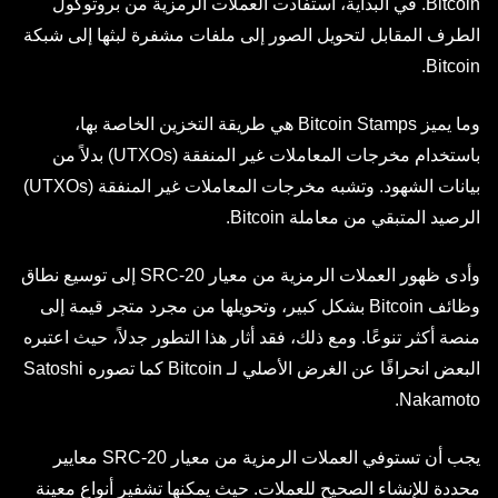
Bitcoin. في البداية، استفادت العملات الرمزية من بروتوكول
الطرف المقابل لتحويل الصور إلى ملفات مشفرة لبثها إلى شبكة
Bitcoin.
وما يميز Bitcoin Stamps هي طريقة التخزين الخاصة بها،
باستخدام مخرجات المعاملات غير المنفقة (UTXOs) بدلاً من
بيانات الشهود. وتشبه مخرجات المعاملات غير المنفقة (UTXOs)
الرصيد المتبقي من معاملة Bitcoin.
وأدى ظهور العملات الرمزية من معيار SRC-20 إلى توسيع نطاق
وظائف Bitcoin بشكل كبير، وتحويلها من مجرد متجر قيمة إلى
منصة أكثر تنوعًا. ومع ذلك، فقد أثار هذا التطور جدلاً، حيث اعتبره
البعض انحرافًا عن الغرض الأصلي لـ Bitcoin كما تصوره Satoshi
Nakamoto.
يجب أن تستوفي العملات الرمزية من معيار SRC-20 معايير
محددة للإنشاء الصحيح للعملات. حيث يمكنها تشفير أنواع معينة