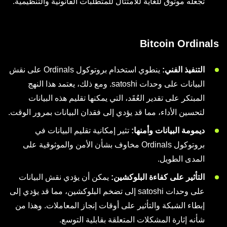
تجعله موثوق للغاية للامتثال للمتطلبات القانونية والتنظيمية.
Bitcoin Ordinals
التنفيذ الفني:
ينطوي استخدام بروتوكول Ordinals على نقش
البيانات على وحدات satoshi. ومع ذلك، يعتمد هذا النهج
المبتكر على تقدير العُقَد، التي يمكنها تقليم هذه البيانات
لتحسين الأداء، مما قد يؤدي إلى فقدان البيانات بمرور الوقت.
ديمومة البيانات وأمنها:
تثير إمكانية تقليم البيانات في
بروتوكول Ordinals مخاوف بشأن الأمن والموثوقية على
المدى الطويل.
التأثير على كفاءة البلوكشين:
يمكن أن يؤدي نقش البيانات
على وحدات satoshi إلى تضخم البلوكشين، مما قد يؤدي إلى
إبطاء الشبكة والتأثير على أوقات إنجاز المعاملات. وهذا من
شأنه إثارة المشكلات المتعلقة بقابلية التوسع.