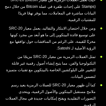
Stamps) على إحداث طفرة في عملة Bitcoin من خلال دمج
البيانات مباشرة في المعاملات، مما يوفر نهجًا فريدًا
للمقتنيات الرقمية.
ومن خلال احتضان الابتكار والتقاليد، يعمل معيار SRC-20
على توسيع فائدة البيتكوين إلى ما هو أبعد من مجرد كونها
مخزنًا للقيمة، على الرغم من المناقشات حول توافقها مع
الرؤية الأصلية لـ Satoshi.
تمثل العملات الرمزية من معيار SRC-20 مزيجًا من
التكنولوجيا والفن، مما يتيح إنشاء أصول رقمية غير قابلة
للتغيير على البلوكشين الخاصة بالبيتكوين مع تقنيات متميزة
لتضمين البيانات.
كما أن ظهور معيار SRC-20 للعملات الرمزية يعيد رسم
ملامح مستقبل البيتكوين والأصول الرقمية، ويتحدى
التصورات التقليدية ويفتح إمكانيات جديدة في مجال العملات
الرقمية.