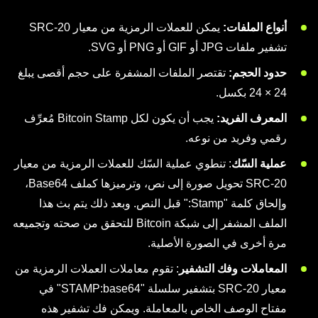
أنواع الملفات:
يمكن للعملات الرمزية من معيار SRC-20
تشفير ملفات JPG أو GIF أو PNG أو SVG.
حدود الحجم:
تقتصر الملفات المشفرة على حجم أقصى يبلغ
24 × 24 بكسل.
المعرف الفريد:
يجب أن يكون لكل Bitcoin Stamp مُعرِّف
رقمي وفريد من نوعه.
عملية السّك
: تنطوي عملية السّك للعملات الرمزية من معيار
SRC-20 تحويل صورة إلى نص، وترميزها كملف Base64،
وإلحاق كلمة "Stamp:" قبل النص. وبعد ذلك يتم بث هذا
الملف المشفر إلى شبكة Bitcoin للتحقق من صحته وتجميعه
مرة أخرى في الصورة الأصلية.
المعاملات وفك التشفير
: تقوم معاملات العملات الرمزية من
معيار SRC-20 بتشفير سلسلة "STAMP:base64" في
مفتاح الوصف الخاص بالمعاملة. ويمكن فك تشفير هذه