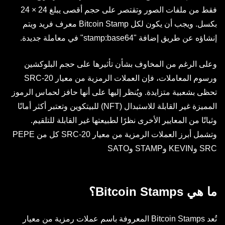
فقط من ملفات الصور وتقتصر على حجم أقصى يبلغ 24 × 24
بكسل. ويجب أن يكون لكل Bitcoin Stamp معرف فريد ويتم
إنشاؤه عن طريق إضافة "stamp:base64" في معاملة جديدة.
وعلى الرغم من المخاوف بشأن تأثيرها على حجم البلوكشين
ورسوم المعاملات، فإن العملات الرمزية من معيار SRC-20
تحظى بشعبية متزايدة. ويُنظر إليها على أنها حافز لحماس الرموز
المميزة غير القابلة للاستبدال (NFT) للبيتكوين وتعتبر أكثر أمانًا
وثباتًا من المعايير الأخرى نظرًا لطبيعتها غير القابلة للتلقيم.
وتشمل أبرز العملات الرمزية من معيار SRC-20 كل من PEPE
SRC وKEVIN وSTAMP وSATO
ما هي Bitcoin Stamps؟
تُعد Bitcoin Stamps المعروفة باسم عملات رمزية من معيار