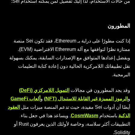
من حالات الاستخدام، لذا إليك تفصيل لمن يمكنه استخدام Sei:
المطورون
إذا كنت مطورًا على دراية بـ Ethereum، فقد تكون Sei منصة
ممتازة نظرًا لتوافقها مع آلة Ethereum الافتراضية (EVM).
وبفضل إعدادها المتوافق مع الإصدارات السابقة، يمكنك بسهولة
نقل تطبيقاتك اللامركزية الحالية دون إعادة كتابة التعليمات
البرمجية.
وقد يجد المطورون في مجالات
التمويل اللامركزي (DeFi)
و
الرموز المميزة غير القابلة للاستبدال (NFT)
و
ألعاب GameFi
أيضًا أن أدوات Sei مفيدة، حيث تدعم المنصة ميزات مثل
العقود
الذكية
باستخدام
CosmWasm
. ويساعد هذا في جعل بناء
التطبيقات أكثر سلاسة، وخاصة لأولئك الذين يعرفون Rust أو
Solidity.