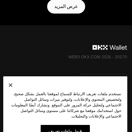
عرض المزيد
©2017 - 2026 WEB3.OKX.COM
العربية/USD
نستخدم ملفات تعريف الارتباط للسماح لموقعنا بالعمل بشكل صحيح،
ولتخصيص المحتوى والإعلانات، ولتوفير ميزات وسائل التواصل
الاجتماعي ولتحليل حركة المرور على الموقع. ونشارك أيضًا المعلومات
المزيد عن OKX Web3
حول استخدامك موقعنا مع شركائنا على مستوى وسائل التواصل
الاجتماعي والإعلانات والتحليلات.
المُنتَج
قبول ملفات تعريف