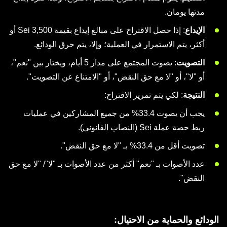
مدتها يومان.
الإيداع
: إذا حصل الاقتراح على مبالغ إيداع بقيمة 3,500 Sei أو
أكثر، يتم الاستمرار في العملية؛ وإلا، يتم حرق الودائع.
التصويت
: يصوت المجتمع على مدار 5 أيام، ويختار بين "نعم"،
أو "لا"، أو "لا مع حق النقض"، أو "الامتناع عن التصويت".
النتيجة
: لكي يتم تمرير الاقتراح:
يجب أن يصوت 33.4% من جميع المشاركين في عمليات
ربط حصة عملة Sei (النصاب القانوني).
تصويت أقل من 33.4% بـ "لا مع حق النقض".
عدد الأصوات بـ "نعم" أكثر من عدد الأصوات بـ "لا"/ "لا مع حق
النقض".
الودائع والحماية من الاحتيال: