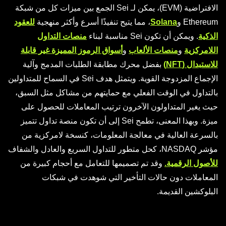
الافتراضية (EVM)، يمكن لـ Sei الجمع بين ميزات كل من شبكة
Ethereum و
Solana
، مما يتيح تنفيذًا أسرع وأكثر منهجية
للعقود
الذكية
. ويمكن أن تكون Sei مناسبة لبناء
منصات التداول
اللامركزية
و
منصات الألعاب
و
أسواق الرموز المميزة غير قابلة
للاستبدال (NFT)
بفضل محرك مطابقة الطلبات المدمج وآلية
الإجماع المزدوجة القوية. ويتمثل هدف Sei في السماح للمتداولين
بالتداول في الوقت الفعلي مع حمايتهم من مشاكل مثل السبق،
حيث يغير المتداولون الآخرون ترتيب المعاملات للحصول على
ميزة. وبهذا المعنى، تطمح Sei إلى أن تكون منصة تداول تتميز
بالسرعة العالية في معالجة المعلومات، كنسخة لامركزية من
مؤشر NASDAQ، كحل متطور للتداول السريع والعادل والشفاف
للأصول الرقمية.
وقد تم تصميمها للتعامل مع أحجام كبيرة من
المعاملات دون حالات التأخير التي شوهدت في شبكات
البلوكشين القديمة.