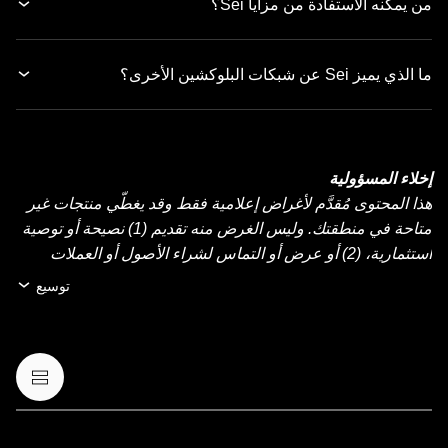
من يمكنه الاستفادة من مزايا Sei؟
ما الذي يميز Sei عن شبكات البلوكشين الأخرى؟
إخلاء المسؤولية
هذا المحتوى مُقدَّم لأغراض إعلامية فقط وقد يغطّي منتجات غير
متاحة في منطقتك. وليس الغرض منه تقديم (1) نصيحة أو توصية
استثمارية، (2) أو عرض أو التماس لشراء الأصول أو العملات
الرقمية أو بيعها أو الاحتفاظ بها، أو (3) استشارة مالية أو محاسبية
توسيع
أو قانونية أو ضريبية. عمليات الاحتفاظ بالعملات الرقمية أو
الأصول الرقمية، بما فيها العملات المستقرة وعملات NFT تنطوي
على درجة عالية من المخاطرة، ويمكن أن تشهد تقلّبًا كبيرًا في
قيمتها. لذا، ينبغي التفكير جيدًا فيما إذا كان تداول العملات الرقمية
أو الأصول الرقمية أو الاحتفاظ بها مناسبًا لك حسب وضعك
المالي. يُرجى استشارة خبير الشؤون القانونية أو الضرائب أو