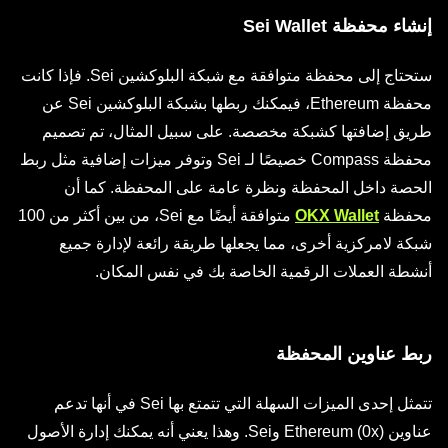
إنشاء محفظة Sei Wallet
ستحتاج إلى محفظة متوافقة مع شبكة البلوكشين Sei. فإذا كانت
محفظة Ethereum، فيمكنك ربطها بشبكة البلوكشين Sei عن
طريق إضافتها كشبكة مخصصة. على سبيل المثال، تم تصميم
محفظة Compass خصيصًا لـ Sei وتوفر ميزات إضافية مثل ربط
الحصة داخل المحفظة ونظرة عامة على المحفظة. كما أن
محفظة
OKX Wallet
متوافقة أيضًا مع Sei، من بين أكثر من 100
شبكة لامركزية أخرى، مما يجعلها طريقة رائعة لإدارة جميع
أنشطة العملات الرقمية الخاصة بك في نفس المكان.
ربط عناوين المحفظة
تتمثل إحدى الميزات السهلة التي تتمتع بها Sei في أنها تدعم
عناوين Ethereum (0x) وSei. وهذا يعني أنه يمكنك إدارة الأصول