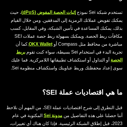
تستخدم شبكة Sei نموذج
إثبات الحصة المفوض (dPoS)
، حيث
يمكنك تفويض عملاتك الرمزية إلى المدققين. ومن خلال القيام
بذلك، يمكنك المساعدة في تأمين الشبكة، وفي المقابل، كسب
مكافآت ربط الحصة. ويمكنك بسهولة ربط حصة عملات SEI
مباشرة من محافظ مثل Compass أو
OKX Wallet
.كما أن
تجربة البدء في استخدام Sei بسيطة، سواء كنت تقوم
بربط
الحصة
أو التداول أو استكشاف تطبيقاتها اللامركزية. فما عليك
سوى إعداد محفظتك وربط عناوينك واستكشاف منظومة Sei.
ما هي اقتصاديات عملة SEI؟
قبل التطرق إلى شرح اقتصاديات عملة SEI، من المهم أن نلاحظ
أننا حصلنا على هذه التفاصيل من
مدونة Sei
المكتوبة في عام
2023، قبل إطلاق الشبكة الرئيسية. فإذا كان هناك أي تغييرات،