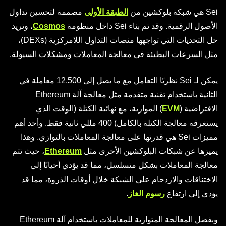
Sei هي شبكة بلوكشين من
الطبقة الأولى
مصممة لتحسين تداول
الأصول الرقمية. وقد تم بناء Sei داخل منظومة
Cosmos
، وتريد
حل التحديات التي تواجهها منصات التداول اللامركزية (DEXs)،
مثل السرعات البطيئة في معالجة المعاملات ومشكلات السيولة.
يمكن لـ Sei نظريًا التعامل مع ما يصل إلى 12,500 معاملة في
الثانية باستخدام تقنية متقدمة مثل معالجة آلة Ethereum
الافتراضية (
EVM
) الموازية، مع نهائية الكتلة (الوقت الذي
يستغرقه معالجة الكتلة بالكامل) 400 مللي ثانية فقط. وأحد أهم
مميزات Sei هي قدرتها على معالجة المعاملات بالتوازي. وهذا
يميزها عن شبكات البلوكشين الأخرى مثل
Ethereum
، حيث تتم
معالجة المعاملات بشكل متسلسل، مما قد يؤدي أحيانًا إلى
الاختناقات والازدحام على الشبكة خلال أوقات الذروة، مما قد
يؤدي إلى ارتفاع
رسوم الغاز
.
وبفضل المعالجة المتوازية للمعاملات باستخدام آلة Ethereum