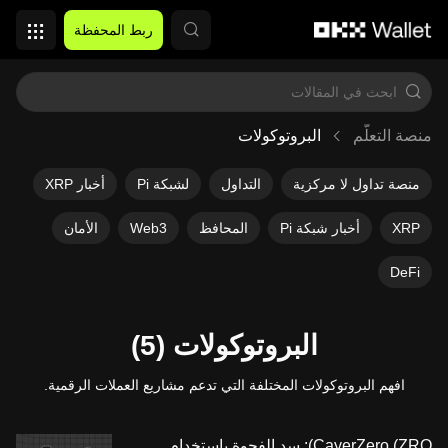
التخطي إلى المحتوى الأساسي
ربط المحفظة
منصة التعلُّم
البروتوكولات
منصة تداول لا مركزية
التداول
لشبكة Pi
أخبار XRP
XRP
أخبار شبكة Pi
المحافظ
Web3
الأمان
DeFi
البروتوكولات (5)
افهم البروتوكولات المختلفة التي تدعم مشاريع العملات الرقمية.
CayerZero (ZRO): سد الفجوة باستخدام