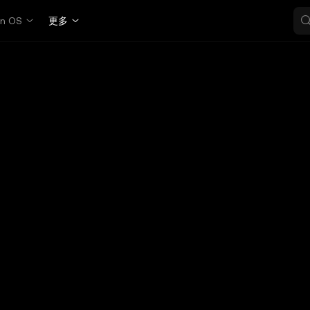
in OS
更多