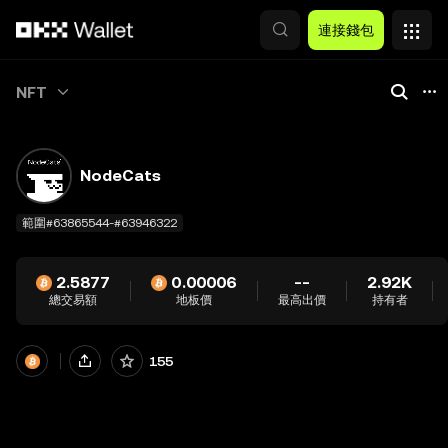
跳轉至主要內容
連接錢包
,
,
1
,
,
,
,
NFT
1
2
1
1
1
1
2
3
2
2
2
2
3
4
3
3
3
3
4
5
4
4
4
4
,
NodeCats
5
6
5
5
5
5
1
6
7
6
6
6
6
2
7
8
7
7
7
7
3
範圍
#63865544-#63946322
8
9
8
8
8
8
4
9
0
9
9
9
9
5
2.5877
0
.
0
0
0
0
6
--
2.92K
總交易額
.
地板價
<
.
.
.
.
7
最高出價
持有者
<
<
<
<
<
8
9
155
0
.
<