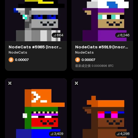
664
8,246
NodeCats #5985 (Inscription #63942166)
NodeCats #5919 (Inscription #63942051)
NodeCats
NodeCats
0.00007
0.00007
最新成交價
0.0000896
BTC
3,409
4,298