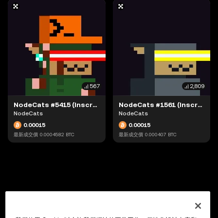
567
2,809
NodeCats #5415 (Inscription #63868541)
NodeCats #1561 (Inscription #63868892)
NodeCats
NodeCats
0.00015
0.00015
最新成交價
0.0004582
BTC
最新成交價
0.000407
BTC