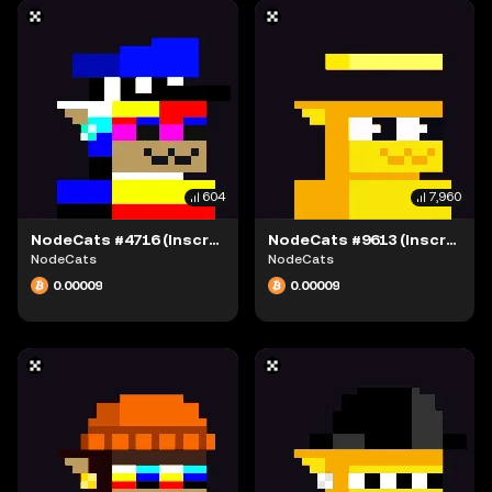
604
7,960
NodeCats #4716 (Inscription #63869439)
NodeCats #9613 (Inscription #63869430)
NodeCats
NodeCats
0.00009
0.00009