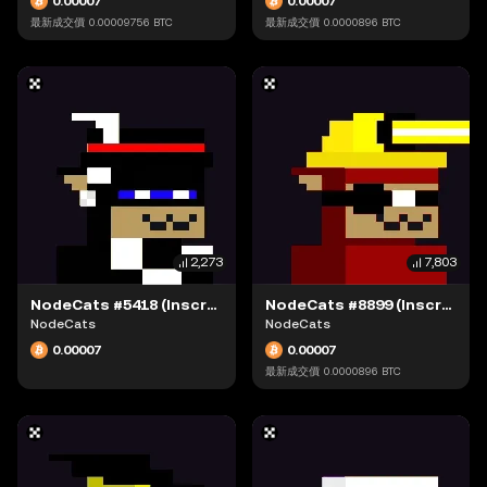
0.00007
0.00007
最新成交價
0.00009756
BTC
最新成交價
0.0000896
BTC
2,273
7,803
NodeCats #5418 (Inscription #63942309)
NodeCats #8899 (Inscription #63942109)
NodeCats
NodeCats
0.00007
0.00007
最新成交價
0.0000896
BTC