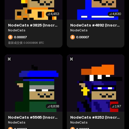
4,453
4,630
NodeCats #3825 (Inscription #63942335)
NodeCats #4892 (Inscription #63942080)
NodeCats
NodeCats
0.00007
0.00007
最新成交價
0.0000896
BTC
8,838
197
NodeCats #5565 (Inscription #63942249)
NodeCats #8252 (Inscription #63942334)
NodeCats
NodeCats