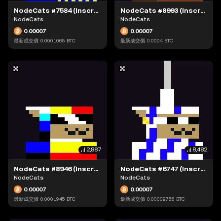
NodeCats #7584 (Inscription #63871535)
NodeCats #8993 (Inscription #63874128)
NodeCats
NodeCats
0.00007
0.00007
最新成交價
0.0001065
BTC
最新成交價
0.0004
BTC
2,887
8,482
NodeCats #8946 (Inscription #63898793)
NodeCats #6747 (Inscription #63904241)
NodeCats
NodeCats
0.00007
0.00007
最新成交價
0.0001945
BTC
最新成交價
0.00009756
BTC