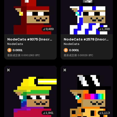
9,489
1,398
NodeCats #9375 (Inscription #63871544)
NodeCats #2578 (Inscription #63877555)
NodeCats
NodeCats
0.0001
0.0001
最新成交價
0.0001363
BTC
最新成交價
0.00029
BTC
1,941
1,113