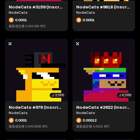
NodeCats #3159 (Inscription #63881097)
NodeCats #9818 (Inscription #63897989)
NodeCats
NodeCats
0.0001
0.0001
最新成交價
0.000156
BTC
3,566
6,588
NodeCats #978 (Inscription #63900306)
NodeCats #2622 (Inscription #63879135)
NodeCats
NodeCats
0.0001
0.00012
最新成交價
0.0001558
BTC
最新成交價
0.0002
BTC