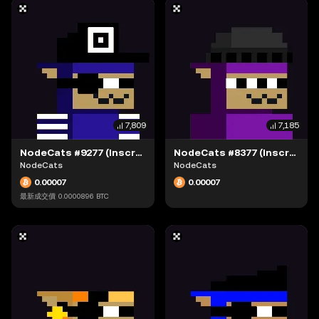
7,809
7,185
NodeCats #9277 (Inscription #63942311)
NodeCats #8377 (Inscription #63942238)
NodeCats
NodeCats
0.00007
0.00007
最新成交價
0.0000896
BTC