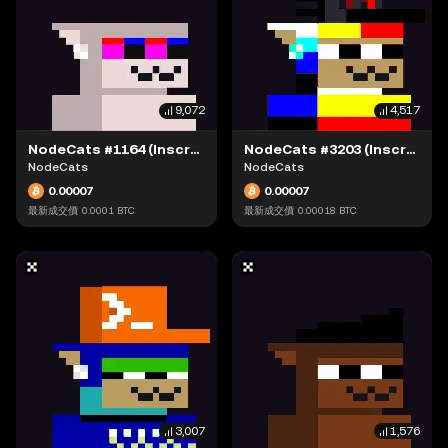
9,072
4,517
NodeCats #1164 (Inscription #63868387)
NodeCats #3203 (Inscription #63869132)
NodeCats
NodeCats
0.00007
0.00007
最新成交價
0.0001
BTC
最新成交價
0.00018
BTC
3,007
1,576