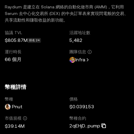
Raydium 是建立在 Solana 網絡的自動化做市商 (AMM)，它利用
Serum 去中心化交易所 (DEX) 的中央訂單表來實現閃電般的交易、
共享流動性和賺取收益的新功能。
協議 TVL
活躍地址數
$805.87M
5,482
排名 24
運行時長
團隊信息
66 個月
Infra
幣種詳情
幣種
價格
Pnut
$0.039153
幣種合約
市值規模
2qEHjD...pump
$39.14M