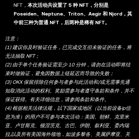
NFT，
本次活动共设置了 5 种 NFT，分别是
Poseiden、Neptune、Triton、Aegir 和 Njord，其
中前三种为普通 NFT，后两种是稀有 NFT。
注意：
(1) 建议你及时验证任务，已完成交互但未验证的任务，将
无法抽取 NFT；
(2) 由于单个任务验证需至少 10 分钟，请勿在活动即将结
束时做验证，避免因数据上链延迟而导致的失败；
(3) OKX 保留排除任何参与者参与此活动和/或无需事先通
知取消此活动的权利。奖励需参与者遵守条款和条件，并不
保证获得。有关详细信息，请参阅条款和条件。
(4) 根据相关法律法规，以下国家或地区（以当前设备ip信
息为准）的用户不可参与本次活动：美国、朝鲜、克里米
亚、卢甘斯克、顿涅茨克、古巴、伊朗、叙利亚、委内瑞
拉,以及所有美国海外领地，如波多黎各、美属萨摩亚、关