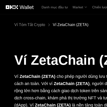
Chuyển đến nội dung chính
Danh mục đầu tư
Market
Chiến lư
Ví Tóm Tắt Crypto
Ví ZetaChain (ZETA)
Ví ZetaChain 
Ví
ZetaChain (ZETA)
cho phép người dùng lưu tr
cách an toàn. Với ví
ZetaChain (ZETA)
, người d
rộng lớn hơn bằng cách giao dịch token trên sàn 
dịch cross-chain, khám phá thị trường NFT và tư
(dApp). Ví
ZetaChain (ZETA)
là nền tảng toàn di