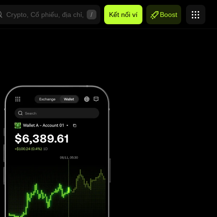
/
Kết nối ví
Boost