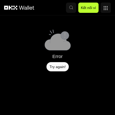
Chuyển đến nội dung chính
Kết nối ví
Error
Try again!