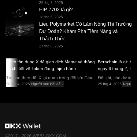
hiện trong bài đăng này chỉ nhằm mục đích cung cấp
26 thg 8, 2025
EIP-7702 là gì?
thông tin chung. Một số nội dung có thể được các công cụ
18 thg 6, 2025
trí tuệ nhân tạo (AI) tạo ra hoặc hỗ trợ. Mặc dù đã hết sức
Liệu Polymarket Có Làm Nóng Thị Trường
cẩn trọng trong quá trình chuẩn bị dữ liệu và biểu đồ này,
Dự Đoán? Khám Phá Tiềm Năng và
chúng tôi không chịu trách nhiệm/trách nhiệm pháp lý đối
Thách Thức
với các sai sót hoặc thiếu sót được trình bày ở đây. Ví
27 thg 8, 2025
Web3 OKX và các dịch vụ phụ trợ đi kèm không phải do
Sàn giao dịch OKX cung cấp và phải tuân theo
Điều
Cách tận dụng X để giao dịch Meme và thông
Berachain là gì: Ma
khoản dịch vụ của Hệ sinh thái OKX Web3
.
tin chi tiết về Token đang thịnh hành
ngày 6 tháng 2, 20
Tại sao theo dõi X lại quan trọng đối với Giao
Đôi khi, các dự án 
dịch Meme Trong thế giới tiền mã hóa giao
28 thg 4, 2025
Người mới bắt đầu
giống meme có thể p
25 thg 4, 2025
Người m
dịch có nhịp độ nhanh, Meme coin đã thu hút
sinh thái có tính ứn
sự chú ý đáng kể.
điển hình là Berach
©2017 - 2026 WEB3.OKX.COM