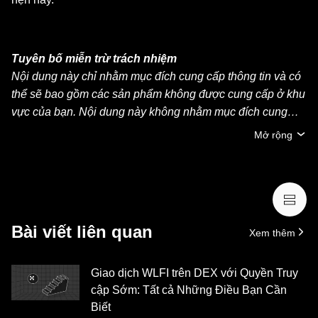
Tuyên bố miễn trừ trách nhiệm
Nội dung này chỉ nhằm mục đích cung cấp thông tin và có
thể sẽ bao gồm các sản phẩm không được cung cấp ở khu
vực của bạn. Nội dung này không nhằm mục đích cung
cấp (i) lời khuyên đầu tư hoặc khuyến nghị đầu tư, (ii) lời
Mở rộng
đề nghị hoặc chào mời mua, bán hoặc nắm giữ crypto/tài
sản kỹ thuật số hoặc (iii) lời khuyên về tài chính, kế toán,
pháp lý hoặc thuế. Việc nắm giữ crypto/tài sản kỹ thuật số,
bao gồm stablecoin và NFT, có mức độ rủi ro cao và có thể
biến động mạnh. Bạn nên cân nhắc cẩn thận xem việc
Bài viết liên quan
Xem thêm
giao dịch hoặc nắm giữ crypto/tài sản kỹ thuật số có phù
hợp với điều kiện tài chính của mình hay không. Vui lòng
tham khảo ý kiến chuyên gia pháp lý/thuế/đầu tư nếu có
Giao dịch WLFI trên DEX với Quyền Truy
thắc mắc về hoàn cảnh cụ thể của bạn. Thông tin (bao
cập Sớm: Tất cả Những Điều Bạn Cần
gồm dữ liệu thị trường và thông tin thống kê, nếu có) xuất
Biết