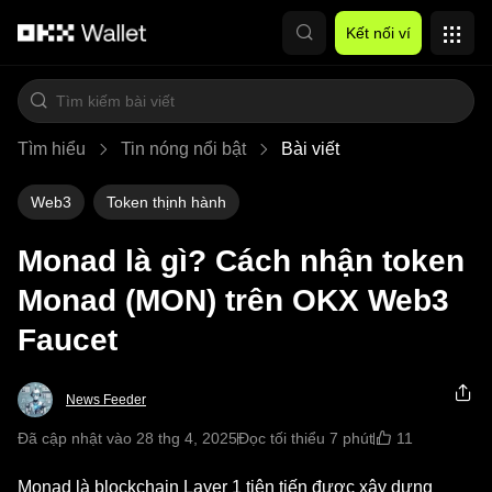
Chuyển đến nội dung chính
Kết nối ví
Tìm hiểu
Tin nóng nổi bật
Bài viết
Web3
Token thịnh hành
Monad là gì? Cách nhận token
Monad (MON) trên OKX Web3
Faucet
News Feeder
11
Đã cập nhật vào 28 thg 4, 2025
Đọc tối thiểu 7 phút
Monad là blockchain Layer 1 tiên tiến được xây dựng