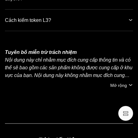
Cách kiếm token L3?
Tuyên bố miễn trừ trách nhiệm
Nội dung này chỉ nhằm mục đích cung cấp thông tin và có
thể sẽ bao gồm các sản phẩm không được cung cấp ở khu
vực của bạn. Nội dung này không nhằm mục đích cung
cấp (i) lời khuyên đầu tư hoặc khuyến nghị đầu tư, (ii) lời
Mở rộng
đề nghị hoặc chào mời mua, bán hoặc nắm giữ crypto/tài
sản kỹ thuật số hoặc (iii) lời khuyên về tài chính, kế toán,
pháp lý hoặc thuế. Việc nắm giữ crypto/tài sản kỹ thuật số,
bao gồm stablecoin và NFT, có mức độ rủi ro cao và có thể
biến động mạnh. Bạn nên cân nhắc cẩn thận xem việc
giao dịch hoặc nắm giữ crypto/tài sản kỹ thuật số có phù
hợp với điều kiện tài chính của mình hay không. Vui lòng