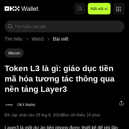
Chuyển đến nội dung chính
Kết nối ví
Tìm hiểu
Web3
Bài viết
Altcoin
Token L3 là gì: giáo dục tiền
mã hóa tương tác thông qua
nền tảng Layer3
OKX Wallet
Đã cập nhật vào 28 thg 8, 2024
Đọc tối thiểu 24 phút
Layer3 là một dự án tiên phong được thiết kế để phi tập