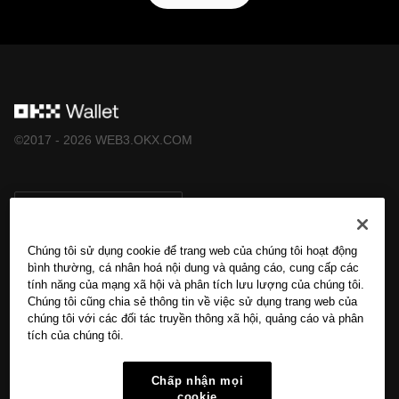
©2017 - 2026 WEB3.OKX.COM
Tiếng Việt/USD
Chúng tôi sử dụng cookie để trang web của chúng tôi hoạt động
bình thường, cá nhân hoá nội dung và quảng cáo, cung cấp các
tính năng của mạng xã hội và phân tích lưu lượng của chúng tôi.
Tìm hiểu thêm về OKX Web3
Chúng tôi cũng chia sẻ thông tin về việc sử dụng trang web của
chúng tôi với các đối tác truyền thông xã hội, quảng cáo và phân
tích của chúng tôi.
Sản phẩm
Chấp nhận mọi
Hỗ trợ
cookie