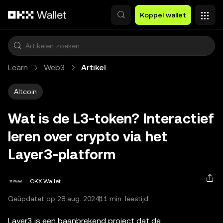
Overslaan naar hoofdinhoud
Koppel wallet
Learn
Web3
Artikel
Altcoin
Wat is de L3-token? Interactief
leren over crypto via het
Layer3-platform
OKX Wallet
Geüpdatet op 28 aug. 2024
11 min. leestijd
Layer3 is een baanbrekend project dat de