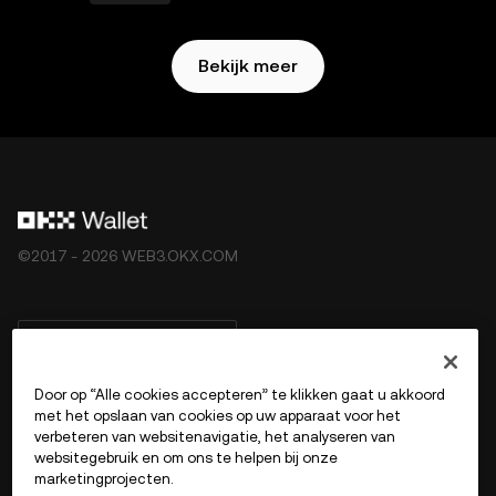
Bekijk meer
©2017 - 2026 WEB3.OKX.COM
Nederlands/USD
Door op “Alle cookies accepteren” te klikken gaat u akkoord
met het opslaan van cookies op uw apparaat voor het
verbeteren van websitenavigatie, het analyseren van
Meer over OKX Web3
websitegebruik en om ons te helpen bij onze
marketingprojecten.