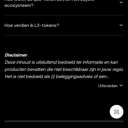
ecosysteem?
Hoe verdien ik L3-tokens?
Disclaimer
Deze inhoud is uitsluitend bedoeld ter informatie en kan
producten bevatten die niet beschikbaar zijn in jouw regio.
Het is niet bedoeld als (i) beleggingsadvies of een
beleggingsaanbeveling; (ii) een aanbod of verzoek om
Uitbreiden
crypto-/digitale bezittingen te kopen, verkopen of aan te
houden; of (iii) financieel, boekhoudkundig, juridisch of
fiscaal advies. Het bezit van crypto en digitale bezittingen,
waaronder stablecoins en NFT's, brengt een hoog risico
met zich mee en kan sterk fluctueren. Overweeg
zorgvuldig of het, aan de hand van je financiële situatie,