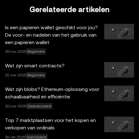
verstandig is om crypto-/digitale bezittingen te
Gerelateerde artikelen
verhandelen of te bezitten. Raadpleeg je juridische, fiscale
of beleggingsadviseur als je vragen hebt over je
Is een papieren wallet geschikt voor jou?
specifieke situatie. De informatie in dit bericht (inclusief
De voor- en nadelen van het gebruik van
eventuele marktgegevens en statistieken) is uitsluitend
een papieren wallet
bedoeld als algemene informatie. Sommige inhoud kan
25 nov 2025
Beginners
worden gegenereerd of ondersteund door tools met
kunstmatige intelligentie (AI). Hoewel alle redelijke zorg is
Wat zijn smart contracts?
besteed aan het voorbereiden van deze gegevens en
grafieken, aanvaarden wij geen verantwoordelijkheid of
21 nov 2025
Beginners
aansprakelijkheid voor eventuele feitelijke fouten of
Wat zijn blobs? Ethereum-oplossing voor
omissies hierin. OKX Web3-wallet en bijbehorende
schaalbaarheid en efficiëntie
diensten zijn niet aangeboden door OKX Exchange en zijn
onderhevig aan de
20 nov 2025
Geavanceerd
Gebruikersvoorwaarden van het
OKX Web3-ecosysteem
.
Top 7 marktplaatsen voor het kopen en
verkopen van ordinals
30 okt 2025
Gemiddeld