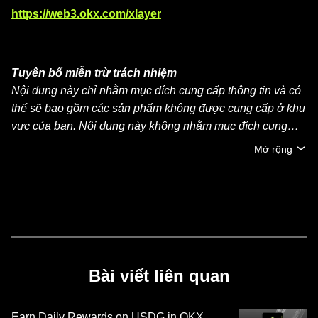
https://web3.okx.com/xlayer
Tuyên bố miễn trừ trách nhiệm
Nội dung này chỉ nhằm mục đích cung cấp thông tin và có
thể sẽ bao gồm các sản phẩm không được cung cấp ở khu
vực của bạn. Nội dung này không nhằm mục đích cung
cấp (i) lời khuyên đầu tư hoặc khuyến nghị đầu tư, (ii) lời
Mở rộng
đề nghị hoặc chào mời mua, bán hoặc nắm giữ crypto/tài
sản kỹ thuật số hoặc (iii) lời khuyên về tài chính, kế toán,
pháp lý hoặc thuế. Việc nắm giữ crypto/tài sản kỹ thuật số,
bao gồm stablecoin và NFT, có mức độ rủi ro cao và có thể
biến động mạnh. Bạn nên cân nhắc cẩn thận xem việc
giao dịch hoặc nắm giữ crypto/tài sản kỹ thuật số có phù
hợp với điều kiện tài chính của mình hay không. Vui lòng
Bài viết liên quan
tham khảo ý kiến chuyên gia pháp lý/thuế/đầu tư nếu có
thắc mắc về hoàn cảnh cụ thể của bạn. Thông tin (bao
Earn Daily Rewards on USDG in OKX