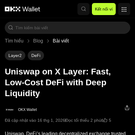
Chuyển đến nội dung chính
Kết nối ví
Tìm hiểu
Blog
Bài viết
Layer2
DeFi
Uniswap on X Layer: Fast,
Low-Cost DeFi with Deep
Liquidity
OKX Wallet
5
Đã cập nhật vào 16 thg 1, 2026
Đọc tối thiểu 2 phút
Uniswap, DeFi’s leading decentralized exchange trusted