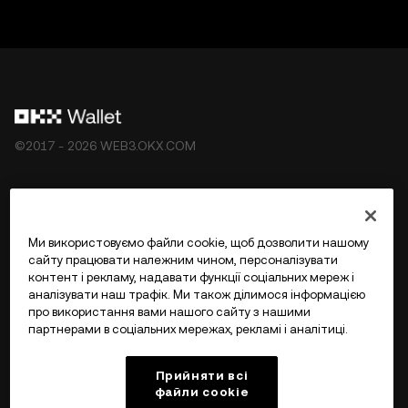
©2017 - 2026 WEB3.OKX.COM
Українська/USD
Ми використовуємо файли cookie, щоб дозволити нашому
сайту працювати належним чином, персоналізувати
контент і рекламу, надавати функції соціальних мереж і
аналізувати наш трафік. Ми також ділимося інформацією
Більше про OKX Web3
про використання вами нашого сайту з нашими
партнерами в соціальних мережах, рекламі і аналітиці.
Продукт
Прийняти всі
файли сookie
Підтримка