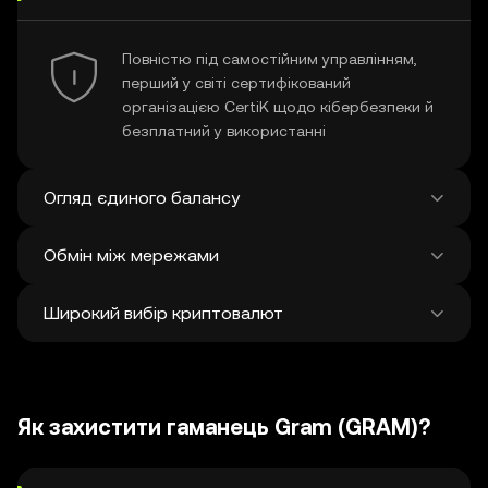
Повністю під самостійним управлінням,
перший у світі сертифікований
організацією CertiK щодо кібербезпеки й
безплатний у використанні
Огляд єдиного балансу
Обмін між мережами
Перегляд усіх балансів у понад 100
мережах на єдиній платформі
Широкий вибір криптовалют
Здійснюйте обмін і бриджінг між чим
завгодно у різних мережах в одній
транзакції Отримуйте найкращі ціни на
Відкрийте для себе понад 1 мільйон
токени й NFT з 500 децентралізованих
різних криптовалют і обмінюйте їх.
бірж і 38 ринків.
Як захистити гаманець Gram (GRAM)?
Щотижня додається в середньому
120 000 нових.