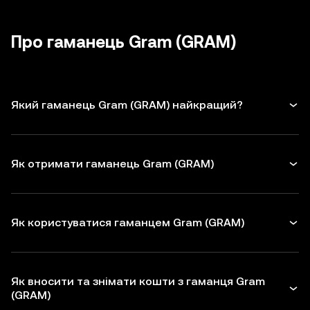
невикористані дозволи для
dApps
і
апаратного гаманця.
будьте обережні з небажаними
токенів для захисту Gram. Перед
повідомленнями.
укладенням транзакцій перевіряйте
Про гаманець Gram (GRAM)
адреси одержувачів
Який гаманець Gram (GRAM) найкращий?
Як отримати гаманець Gram (GRAM)
Як користуватися гаманцем Gram (GRAM)
Як вносити та знімати кошти з гаманця Gram
(GRAM)