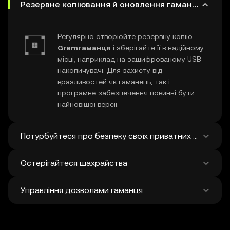
Резервне копіювання й оновлення гаманця Gram
Регулярно створюйте резервну копію
Gramгаманця
і зберігайте її в надійному
місці, наприклад на зашифрованому USB-
накопичувачі. Для захисту від
вразливостей як гаманець, так і
програмне забезпечення повинні бути
найновішої версії.
Потурбуйтеся про безпеку своїх приватних ключів і с
Остерігайтеся шахрайства
Ніколи нікому не повідомляйте свій
приватний ключ Gram
або фразу
Управління дозволами гаманця
відновлення. Не робіть скріншотів і не
Будьте пильні щодо фішингового
зберігайте ці конфіденційні дані на
шахрайства, націленого на ваш
цифрових носіях, а для додаткового
Gramгаманець
. Завжди завантажуйте
Регулярно переглядайте та скасовуйте
захисту подумайте про використання
програмний гаманець з офіційних джерел і