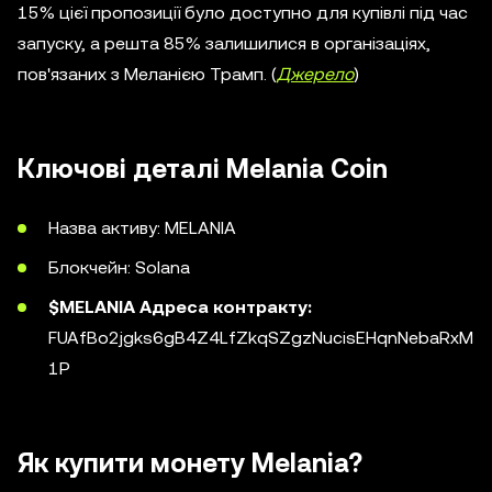
15% цієї пропозиції було доступно для купівлі під час
запуску, а решта 85% залишилися в організаціях,
пов'язаних з Меланією Трамп. (
Джерело
)
Ключові деталі Melania Coin
Назва активу: MELANIA
Блокчейн: Solana
$MELANIA
Адреса контракту:
FUAfBo2jgks6gB4Z4LfZkqSZgzNucisEHqnNebaRxM
1P
Як купити монету Melania?