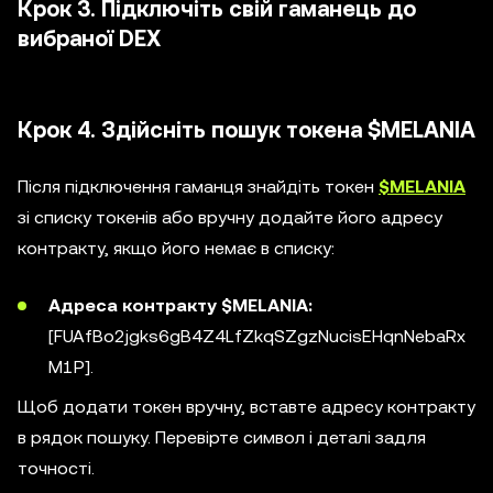
Крок 3. Підключіть свій гаманець до
вибраної DEX
Крок 4. Здійсніть пошук токена $MELANIA
Після підключення гаманця знайдіть токен
$MELANIA
зі списку токенів або вручну додайте його адресу
контракту, якщо його немає в списку:
Адреса контракту $MELANIA:
[FUAfBo2jgks6gB4Z4LfZkqSZgzNucisEHqnNebaRx
M1P].
Щоб додати токен вручну, вставте адресу контракту
в рядок пошуку. Перевірте символ і деталі задля
точності.