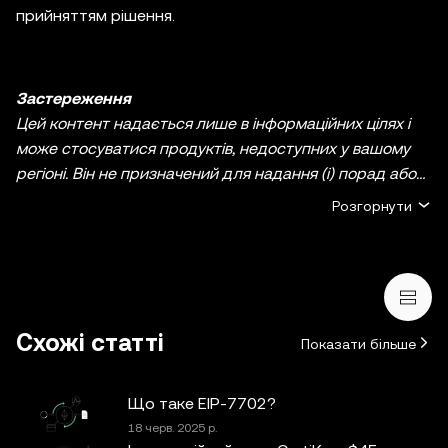
прийняттям рішення.
Застереження
Цей контент надається лише в інформаційних цілях і
може стосуватися продуктів, недоступних у вашому
регіоні. Він не призначений для надання (i) порад або
рекомендацій щодо інвестування; (ii) пропозицій або
Розгорнути
прохань купити, продати чи утримувати
криптовалютні/цифрові активи, або (iii) фінансових,
бухгалтерських, юридичних чи податкових
консультацій. Криптовалютні/цифрові активи, включно
зі стейблкоїнами й NFT, пов’язані з високим ступенем
Схожі статті
Показати більше
ризику та можуть сильно коливатися. Ви маєте
ретельно зважити, чи підходить вам торгівля
криптовалютними/цифровими активами або володіння
Що таке EIP-7702?
ними з огляду на свій фінансовий стан. Якщо у вас
18 черв. 2025 р.