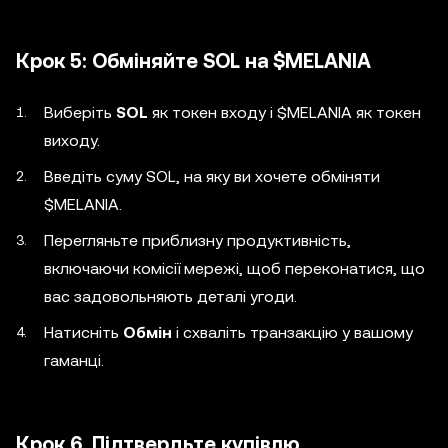
Крок 5: Обміняйте SOL на $MELANIA
Виберіть
SOL
як токен входу і $MELANIA як токен
виходу.
Введіть суму SOL, на яку ви хочете обміняти
$MELANIA.
Перегляньте приблизну продуктивність,
включаючи комісії мережі, щоб переконатися, що
вас задовольняють деталі угоди.
Натисніть
Обмін
і схваліть транзакцію у вашому
гаманці.
Крок 6. Підтвердьте купівлю