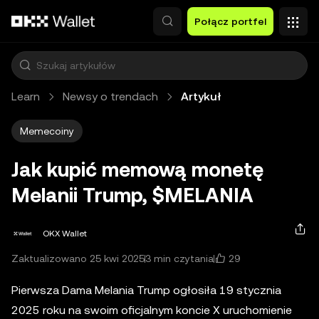
Przejdź do głównej treści
Połącz portfel
Learn
Newsy o trendach
Artykuł
Memecoiny
Jak kupić memową monetę
Melanii Trump, $MELANIA
OKX Wallet
29
Zaktualizowano 25 kwi 2025
3 min czytania
Pierwsza Dama Melania Trump ogłosiła 19 stycznia
2025 roku na swoim oficjalnym koncie X uruchomienie