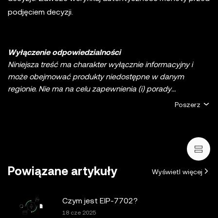
podjęciem decyzji.
Wyłączenie odpowiedzialności
Niniejsza treść ma charakter wyłącznie informacyjny i
może obejmować produkty niedostępne w danym
regionie. Nie ma na celu zapewnienia (i) porady
inwestycyjnej lub rekomendacji inwestycyjnej; (ii) oferty
Poszerz
lub zachęty do kupna, sprzedaży lub posiadania
kryptowalut/aktywów cyfrowych lub (iii) doradztwa
finansowego, księgowego, prawnego lub podatkowego.
Aktywa cyfrowe, w tym stablecoiny i NFT, wiążą się z
wysokim stopniem ryzyka, a ich cena może ulegać
Powiązane artykuły
Wyświetl więcej
znacznym wahaniom. Musisz dokładnie rozważyć, czy
handel lub posiadanie kryptowalut/aktywów cyfrowych
jest dla Ciebie odpowiednie w świetle Twojej sytuacji
Czym jest EIP-7702?
finansowej. W przypadku pytań dotyczących konkretnej
18 cze 2025