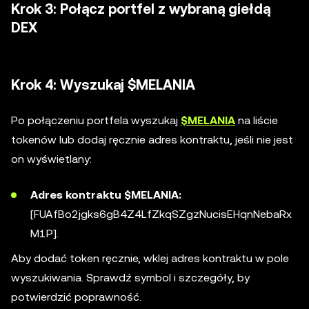
Krok 3: Połącz portfel z wybraną giełdą
DEX
Krok 4: Wyszukaj $MELANIA
Po połączeniu portfela wyszukaj
$MELANIA
na liście
tokenów lub dodaj ręcznie adres kontraktu, jeśli nie jest
on wyświetlany:
Adres kontraktu $MELANIA:
[FUAfBo2jgks6gB4Z4LfZkqSZgzNucisEHqnNebaRx
M1P].
Aby dodać token ręcznie, wklej adres kontraktu w pole
wyszukiwania. Sprawdź symbol i szczegóły, by
potwierdzić poprawność.