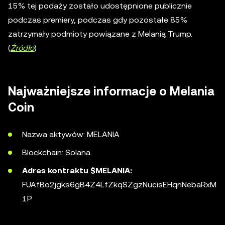
15% tej podaży zostało udostępnione publicznie
podczas premiery, podczas gdy pozostałe 85%
zatrzymały podmioty powiązane z Melanią Trump.
(
Źródło
)
Najważniejsze informacje o Melania
Coin
Nazwa aktywów: MELANIA
Blockchain: Solana
Adres kontraktu
$MELANIA:
FUAfBo2jgks6gB4Z4LfZkqSZgzNucisEHqnNebaRxM
1P