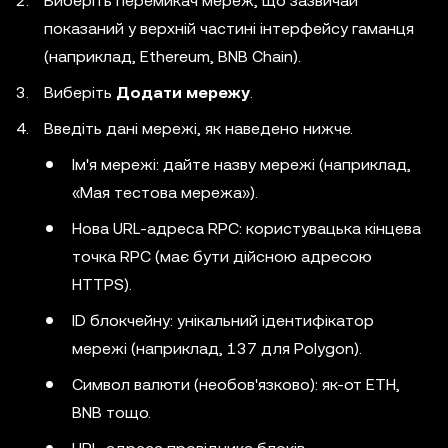
Виберіть перемикач мереж, що зазвичай
показаний у верхній частині інтерфейсу гаманця
(наприклад, Ethereum, BNB Chain).
Виберіть
Додати мережу
.
Введіть дані мережі, як наведено нижче.
Ім'я мережі: дайте назву мережі (наприклад,
«Мая тестова мережа»).
Нова URL-адреса RPC: користувацька кінцева
точка RPC (має бути дійсною адресою
HTTPS).
ID блокчейну: унікальний ідентифікатор
мережі (наприклад, 137 для Polygon).
Символ валюти (необов'язково): як-от ETH,
BNB тощо.