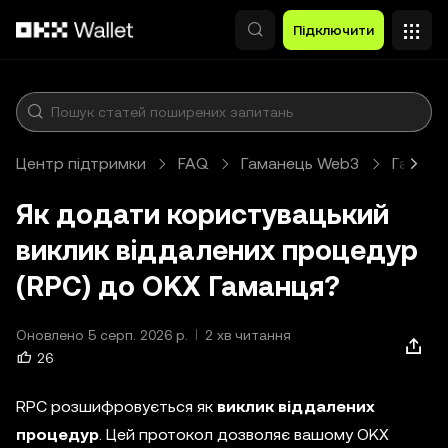
Перейти до основного вмісту
Підключити
Центр підтримки
FAQ
Гаманець Web3
Гамане
Як додати користувацький
виклик віддалених процедур
(RPC) до OKX Гаманця?
Оновлено 5 серп. 2026 р.
2 хв читання
26
RPC розшифровується як
виклик віддалених
процедур
. Цей протокол дозволяє вашому OKX