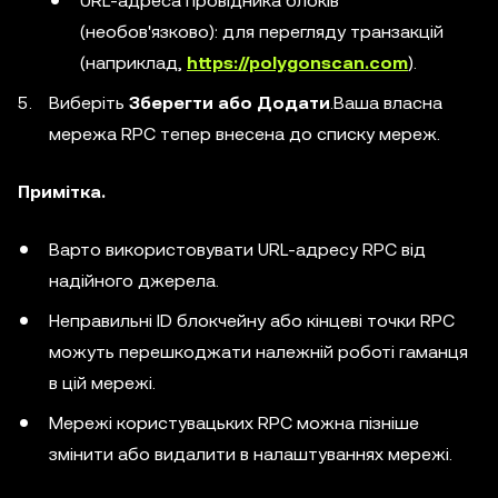
URL-адреса провідника блоків
(необов'язково): для перегляду транзакцій
(наприклад,
https://polygonscan.com
).
Виберіть
Зберегти або Додати
.Ваша власна
мережа RPC тепер внесена до списку мереж.
Примітка.
Варто використовувати URL-адресу RPC від
надійного джерела.
Неправильні ID блокчейну або кінцеві точки RPC
можуть перешкоджати належній роботі гаманця
в цій мережі.
Мережі користувацьких RPC можна пізніше
змінити або видалити в налаштуваннях мережі.