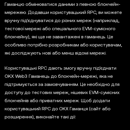
Гаманцю обмінюватися даними з певною блокчейн-
мережею. Додавши користувацький RPC, ви можете
вручну під'єднуватися до різних мереж (наприклад,
тестової мережі або спеціального EVM-сумісного
блокчейну), які ще не завантажені в гаманець. Це
особливо потрібно розробникам або користувачам,
які досліджують нові або менш відомі мережі.
Користувацькі RPC дають змогу вручну під'єднати
OKX Web3 Гаманець до блокчейн-мережі, яка не
підтримується за замовчуванням. Це необхідно для
доступу до тестових мереж, нішевих EVM-сумісних
блокчейнів або приватних мереж. Щоб додати
користувацький RPC до OKX Гаманця (сайт або
розширення), виконайте такі дії: