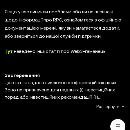
Якщо у вас виникли проблеми або ви не впевнені
щодо інформації про RPC, ознайомтеся з офіційною
документацією мережі, яку ви намагаєтеся додати,
або зверніться до нашої служби підтримки.
Тут
наведено інші статті про Web3-гаманець.
Застереження
Ця стаття надана виключно в інформаційних цілях.
Воно не призначене для надання (i) інвестиційних
порад або інвестиційних рекомендацій (ii)
пропозицій, заохочень або спонукань до купівлі,
Розгорнути
продажу або володіння цифровими активами або (iii)
фінансових, бухгалтерських, юридичних або
податкових консультацій. Цифрові активи, у тому