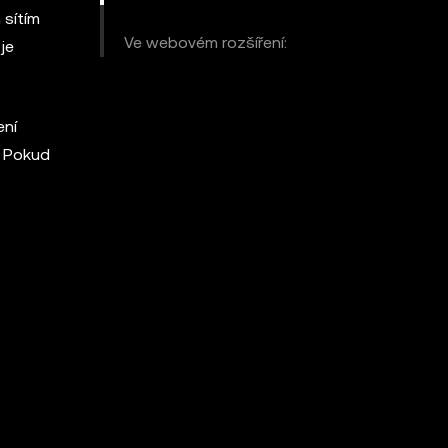
 sítím
Ve webovém rozšíření:
je
ení
. Pokud