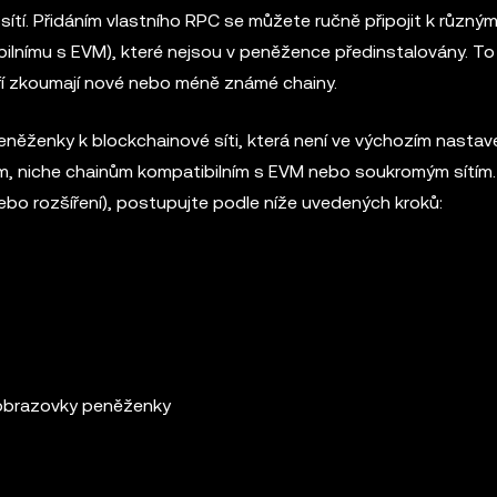
tí. Přidáním vlastního RPC se můžete ručně připojit k různým
ilnímu s EVM), které nejsou v peněžence předinstalovány. To 
eří zkoumají nové nebo méně známé chainy.
něženky k blockchainové síti, která není ve výchozím nastav
ům, niche chainům kompatibilním s EVM nebo soukromým sítím
bo rozšíření), postupujte podle níže uvedených kroků:
i obrazovky peněženky