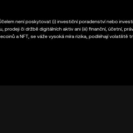
elem není poskytovat (i) investiční poradenství nebo investi
rodeji či držbě digitálních aktiv ani (iii) finanční, účetní, pr
coinů a NFT, se váže vysoká míra rizika, podléhají volatilitě t
o vás obchodování nebo držení digitálních aktiv vhodné, se p
adcem. Peněženka OKX Web3 je pouze softwarová služba pe
omunikovat s platformami třetích stran, a nemá žádnou kontr
ně zodpovědná. Ne všechny produkty nabízíme ve všech region
nabízeny burzou OKX a řídí se [podmínkami poskytování služ
okx.com/help/okx-web3-ecosystem-terms-of-service
„Podmín
 OKX“).