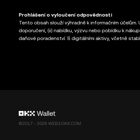
Prohlášení o vyloučení odpovědnosti
Tento obsah slouží výhradně k informačním účelům. Úč
doporučení, (ii) nabídku, výzvu nebo pobídku k nákupu, p
daňové poradenství. S digitálními aktivy, včetně stable
a mohou ztratit svou hodnotu. S otázkami, zda je pr
poraďte se svým právním/daňovým/investičním por
vlastní úschovou, která vám umožňuje objevovat a k
službami těchto platforem třetích stran a není za 
Peněženka OKX Web3 a její doplňkové služby nejsou 
ekosystému Web3 společnosti OKX](
https://web3.
poskytování služeb v ekosystému Web3 společnosti
©2017 - 2026 WEB3.OKX.COM