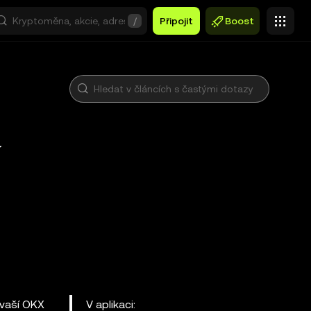
/
Připojit
Boost
 vaší OKX
V aplikaci: