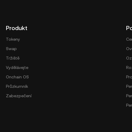
Produkt
P
Tokeny
Ce
Swap
Ově
Tržiště
Oz
Vydělávejte
Ro
Onchain OS
Pr
Průzkumník
Pe
Zabezpečení
Pe
Pe