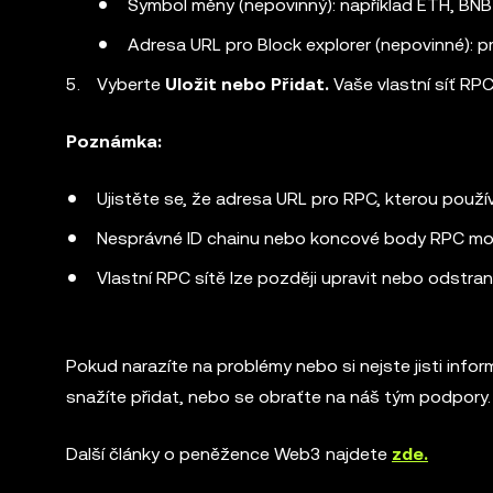
Symbol měny (nepovinný): například ETH, BNB 
Adresa URL pro Block explorer (nepovinné): pr
Vyberte
Uložit nebo Přidat.
Vaše vlastní síť RPC
Poznámka:
Ujistěte se, že adresa URL pro RPC, kterou použ
Nesprávné ID chainu nebo koncové body RPC moh
Vlastní RPC sítě lze později upravit nebo odstrani
Pokud narazíte na problémy nebo si nejste jisti info
snažíte přidat, nebo se obraťte na náš tým podpory.
Další články o peněžence Web3 najdete
zde.