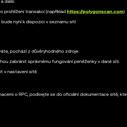
a další.
o prohlížení transakcí (například
https://polygonscan.com
).
 bude nyní k dispozici v seznamu sítí.
íváte, pochází z důvěryhodného zdroje.
ou zabránit správnému fungování peněženky v dané síti.
t v nastavení sítě.
rmacemi o RPC, podívejte se do oficiální dokumentace sítě, kt