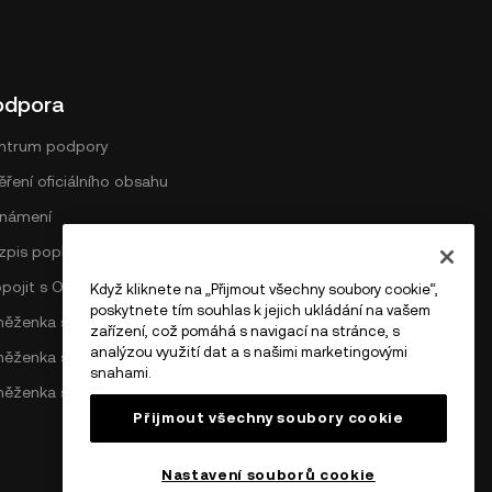
odpora
ntrum podpory
ření oficiálního obsahu
námení
zpis poplatků na DEX
opojit s OKX
Když kliknete na „Přijmout všechny soubory cookie“,
poskytnete tím souhlas k jejich ukládání na vašem
něženka sítě Bitcoin
zařízení, což pomáhá s navigací na stránce, s
analýzou využití dat a s našimi marketingovými
něženka sítě Ethereum
snahami.
něženka sítě Solana
Přijmout všechny soubory cookie
Nastavení souborů cookie