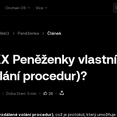
p
Onchain OS
Více
Web3
Peněženka
Článek
X Peněženky vlastní
lání procedur)?
Doba čtení: 3 min
26
vzdálené volání procedur)
, což je protokol, který umožňuje