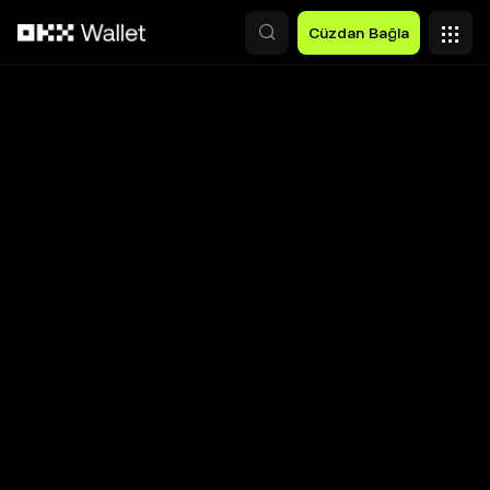
Ana İçeriğe Atla
Cüzdan Bağla