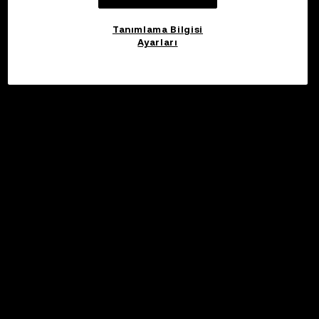
Tanımlama Bilgisi
Ayarları
©2017 - 2026 WEB3.OKX.COM
Türkçe/USD