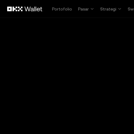
Lewati ke konten utama
Portofolio
Pasar
Strategi
Sw