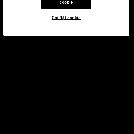
cookie
Cài đặt cookie
©2017 - 2026 WEB3.OKX.COM
Tiếng Việt/USD