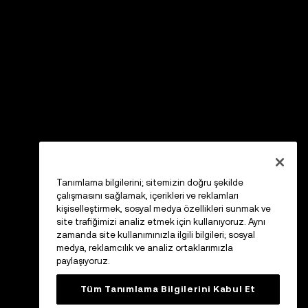
Tanımlama bilgilerini; sitemizin doğru şekilde
çalışmasını sağlamak, içerikleri ve reklamları
kişiselleştirmek, sosyal medya özellikleri sunmak ve
site trafiğimizi analiz etmek için kullanıyoruz. Aynı
zamanda site kullanımınızla ilgili bilgileri; sosyal
medya, reklamcılık ve analiz ortaklarımızla
paylaşıyoruz.
Tüm Tanımlama Bilgilerini Kabul Et