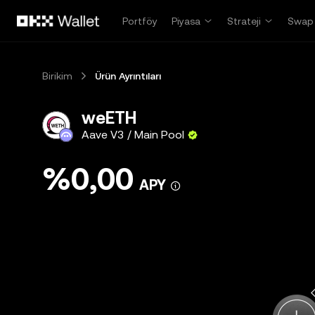
Ana İçeriğe Atla
Portföy
Piyasa
Strateji
Swap
Birikim
Ürün Ayrıntıları
weETH
Aave V3 / Main Pool
%0,00
APY