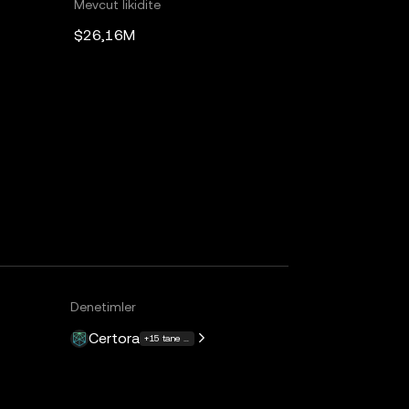
Mevcut likidite
$26,16M
Denetimler
Certora
+15 tane daha