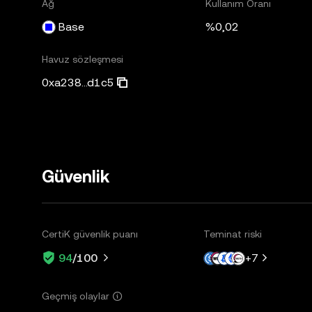
Ağ
Kullanım Oranı
Base
%0,02
Havuz sözleşmesi
0xa238...d1c5
Güvenlik
CertiK güvenlik puanı
Teminat riski
+
7
94
/100
Geçmiş olaylar