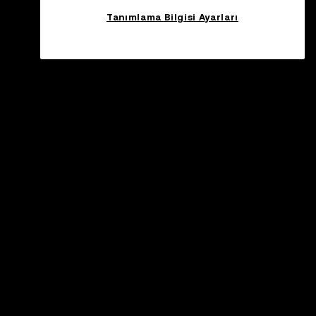
Tanımlama Bilgisi Ayarları
estek
stek Merkezi
smî Kanal Doğrulama