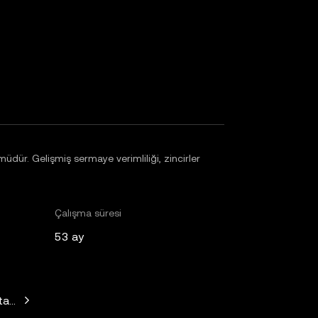
ür. Gelişmiş sermaye verimliliği, zincirler
Çalışma süresi
53 ay
Standard Crypto, Blockchain.com