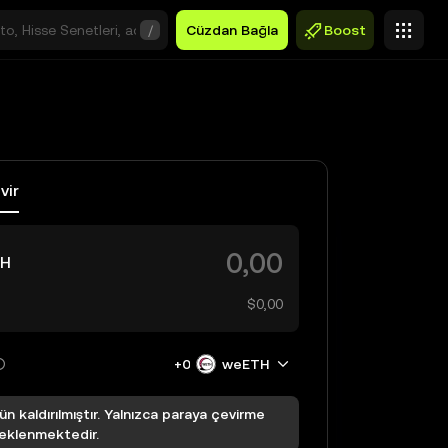
/
Cüzdan Bağla
Boost
vir
TH
$0,00
+0
weETH
ün kaldırılmıştır. Yalnızca paraya çevirme
eklenmektedir.