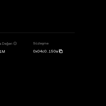
Sözleşme
a Değeri
0x04c0...150a
81M