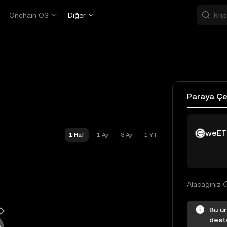
Onchain OS
Diğer
Paraya Çe
weE
1 Haf
1 Ay
3 Ay
1 Yıl
Alacağınız
Bu ür
dest