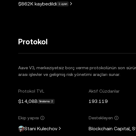
$862K
kaybedildi
1 uyarı
Protokol
Aave V3, merkeziyetsiz borç verme protokolünün son sürümüd
arası işlevler ve gelişmiş risk yönetimi araçları sunar.
Protokol TVL
Aktif Cüzdanlar
$14,08B
193.119
Sıralama: 2
Ekip yapısı
Destekleyen
Stani Kulechov
Blockchain Capital, 