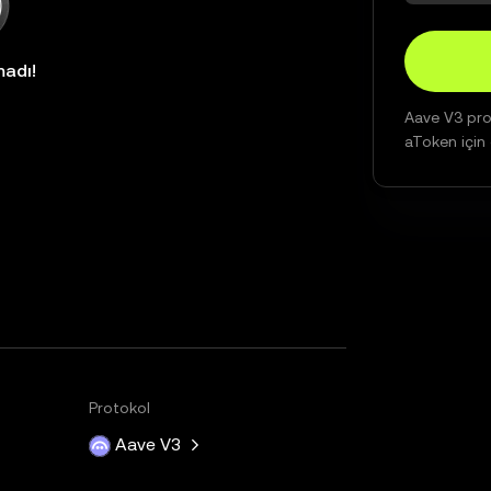
madı!
Aave V3 prot
aToken için o
Protokol
Aave V3