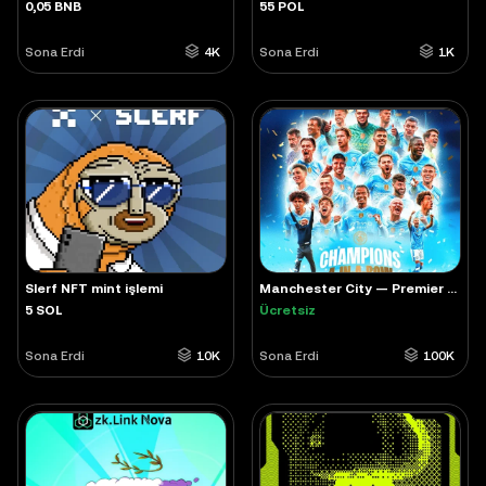
0,05 BNB
55 POL
Sona Erdi
4K
Sona Erdi
1K
Slerf NFT mint işlemi
Manchester City — Premier League Champions 4-in-a-row
5 SOL
Ücretsiz
Sona Erdi
10K
Sona Erdi
100K