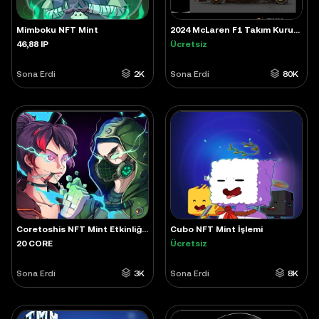
Mimboku NFT Mint
2024 McLaren F1 Takım Kurucuları Şampiyonası Koleksiyon Ögesi
46,88 IP
Ücretsiz
Sona Erdi
2K
Sona Erdi
80K
Coretoshis NFT Mint Etkinliği: Cesur ve Bitcoin Odaklı Kullanıcılar İçin
Cubo NFT Mint İşlemi
20 CORE
Ücretsiz
Sona Erdi
3K
Sona Erdi
8K