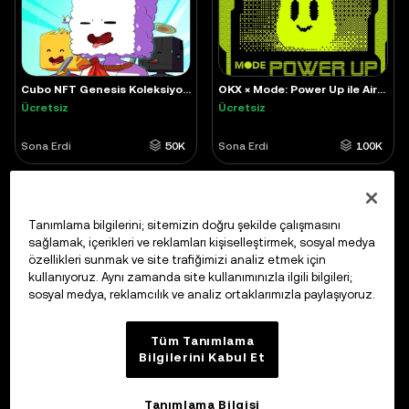
Cubo NFT Genesis Koleksiyonu
OKX × Mode: Power Up ile Airdrop 2 Etkinliğinde Şansınızı Arttırın
Ücretsiz
Ücretsiz
Sona Erdi
50K
Sona Erdi
100K
Tanımlama bilgilerini; sitemizin doğru şekilde çalışmasını
sağlamak, içerikleri ve reklamları kişiselleştirmek, sosyal medya
özellikleri sunmak ve site trafiğimizi analiz etmek için
kullanıyoruz. Aynı zamanda site kullanımınızla ilgili bilgileri;
sosyal medya, reklamcılık ve analiz ortaklarımızla paylaşıyoruz.
Tüm Tanımlama
Görülmemiş City Formaları: OKX Tarafından Düzenlenen Drop Etkinliği
Görülmemiş City Formaları: OKX Tarafından Düzenlenen Drop Etkinliği
Bilgilerini Kabul Et
Ücretsiz
Ücretsiz
Sona Erdi
60K
Sona Erdi
80K
Tanımlama Bilgisi