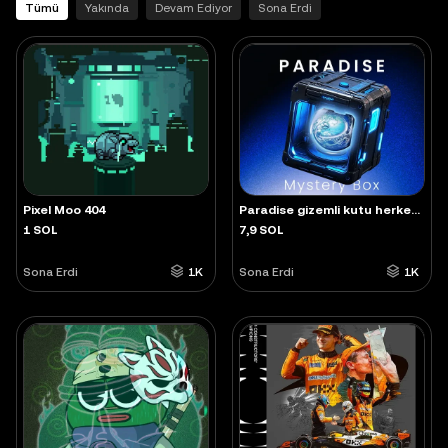
Tümü
Yakında
Devam Ediyor
Sona Erdi
Pixel Moo 404
Paradise gizemli kutu herkese açık satış
1 SOL
7,9 SOL
Sona Erdi
1K
Sona Erdi
1K