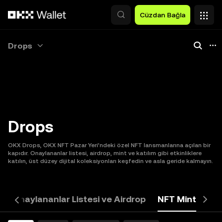
Ana İçeriğe Atla
Cüzdan Bağla
Drops
Drops
OKX Drops, OKX NFT Pazar Yeri’ndeki özel NFT lansmanlarına açılan bir
kapıdır. Onaylananlar listesi, airdrop, mint ve katılım gibi etkinliklere
katılın, üst düzey dijital koleksiyonları keşfedin ve asla geride kalmayın.
ü
Onaylananlar Listesi ve Airdrop
NFT Mint
Bit