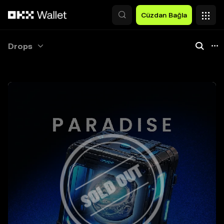
Ana İçeriğe Atla
Cüzdan Bağla
Drops