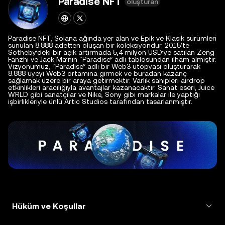
Paradise NFT
oluşturan
Paradise NFT, Solana ağında yer alan ve Epik ve Klasik sürümleri
sunulan 8.888 adetten oluşan bir koleksiyondur. 2015’te
Sotheby’deki bir açık artırmada 5,4 milyon USD’ye satılan Zeng
Fanzhi ve Jack Ma’nın “Paradise” adlı tablosundan ilham almıştır.
Vizyonumuz, “Paradise” adlı bir Web3 ütopyası oluşturarak
8.888 üyeyi Web3 ortamına girmek ve buradan kazanç
sağlamak üzere bir araya getirmektir. Varlık sahipleri airdrop
etkinlikleri aracılığıyla avantajlar kazanacaktır. Sanat eseri, Juice
WRLD gibi sanatçılar ve Nike, Sony gibi markalar ile yaptığı
işbirlikleriyle ünlü Artic Studios tarafından tasarlanmıştır.
Hüküm ve Koşullar