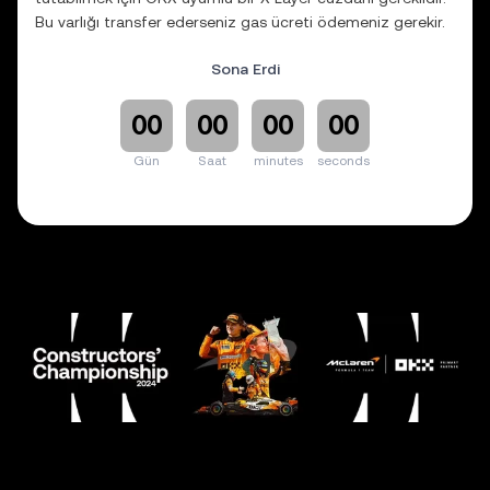
Bu varlığı transfer ederseniz gas ücreti ödemeniz gerekir.
Varlığın yeniden satışından elde edilen kâr üzerinden
Sona Erdi
sermaye kazancı vergisi ödenmesi gerekebilir. Söz konusu
koleksiyon ögeleri, size dayanak sanat eserine ilişkin
herhangi bir fikri mülkiyet hakkı veya sanat eserini ticari
00
00
00
00
amaçlarla sergileme hakkı veya değiştirme hakkı vermez.
Gün
Saat
minutes
seconds
OKX ile kutlama yapın ve ÜCRETSİZ dijital koleksiyon
ögenizi talep ederek McLaren’ın Takım Kurucuları
Şampiyonası zaferini anın.
Koleksiyon ögenizi 72 saatlik talep etme dönemi sona
ermeden hemen talep edin.
Mint işlemi 2 Aralık Pazartesi saat 13.00’te (TSİ) açılıyor.