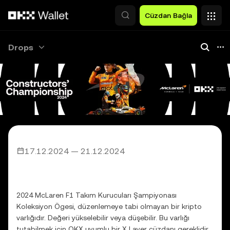
Ana İçeriğe Atla
Cüzdan Bağla
Drops
17.12.2024
—
21.12.2024
2024 McLaren F1 Takım Kurucuları
Şampiyonası Koleksiyon Ögesi
2024 McLaren F1 Takım Kurucuları Şampiyonası
Koleksiyon Ögesi, düzenlemeye tabi olmayan bir kripto
varlığıdır. Değeri yükselebilir veya düşebilir. Bu varlığı
tutabilmek için OKX uyumlu bir X Layer cüzdanı gereklidir.