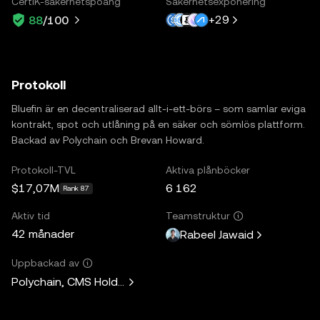
CertiK-säkerhetspoäng
Säkerhetsexponering
+
29
88
/100
Protokoll
Bluefin är en decentraliserad allt-i-ett-börs – som samlar eviga
kontrakt, spot och utlåning på en säker och sömlös plattform.
Backad av Polychain och Brevan Howard.
Protokoll-TVL
Aktiva plånböcker
$17,07M
6 162
Rank 87
Aktiv tid
Teamstruktur
42 månader
Rabeel Jawaid
Uppbackad av
Polychain, CMS Holdings, Wintermute, Hypersphere Ventures