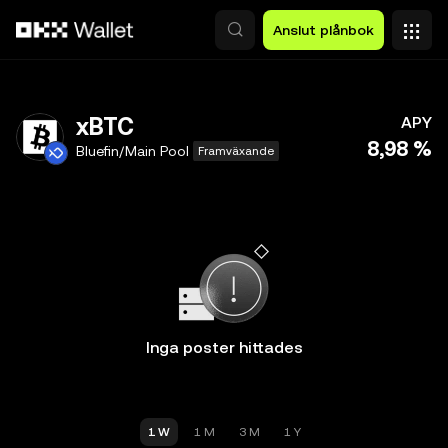
Hoppa till huvudinnehåll
Anslut plånbok
xBTC
APY
8,98 %
Bluefin/Main Pool
Framväxande
Inga poster hittades
1 W
1 M
3 M
1 Y