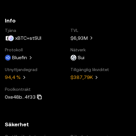
Info
Tjäna
TVL
xBTC+stSUI
$6,93M
Protokoll
Nätverk
Bluefin
Sui
Utnyttjandegrad
Tillgänglig likviditet
94,4 %
$387,79K
Poolkontrakt
0xe48b...4f33
Säkerhet