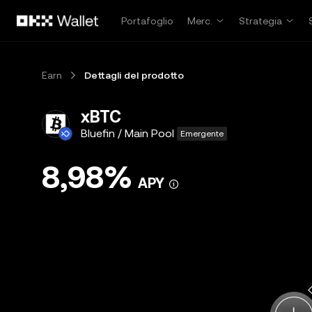
Passa al contenuto principale
Portafoglio
Merc.
Strategia
Earn
Dettagli del prodotto
xBTC
Bluefin / Main Pool
Emergente
8,98%
APY