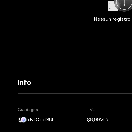
Nessun registro
Info
Guadagna
TVL
xBTC+stSUI
$6,99M