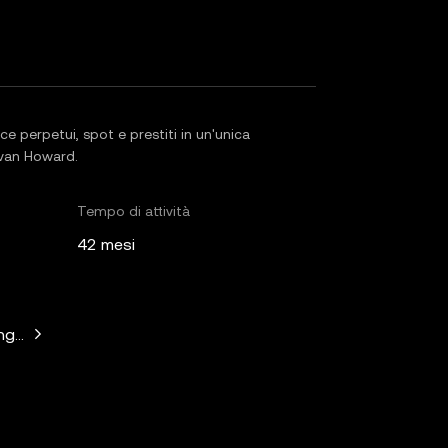
e perpetui, spot e prestiti in un'unica
evan Howard.
Tempo di attività
42 mesi
ngs, Wintermute, Hypersphere Ventures, Alliance DAO, IOSG V