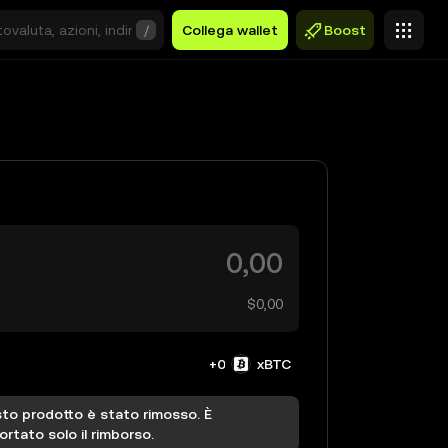
/
Collega wallet
Boost
$0,00
+0
xBTC
to prodotto è stato rimosso. È
rtato solo il rimborso.