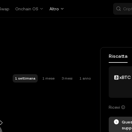
Swap
Onchain OS
Altro
Riscatta
xBTC
1 settimana
1 mese
3 mesi
1 anno
Ricevi
Ques
suppo