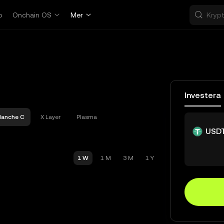
p
Onchain OS
Mer
Investera
lanche C
X Layer
Plasma
USD
1 W
1 M
3 M
1 Y