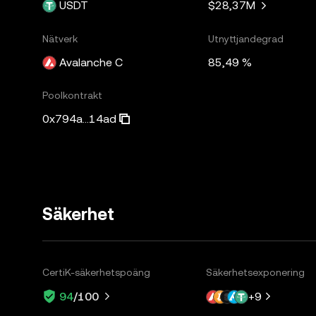
USDT
$28,37M
Nätverk
Utnyttjandegrad
Avalanche C
85,49 %
Poolkontrakt
0x794a...14ad
Säkerhet
CertiK-säkerhetspoäng
Säkerhetsexponering
+
9
94
/100