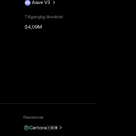
Aave V3
Tillgänglig likviditet
$4,09M
Revisioner
Certora
+ 15 till