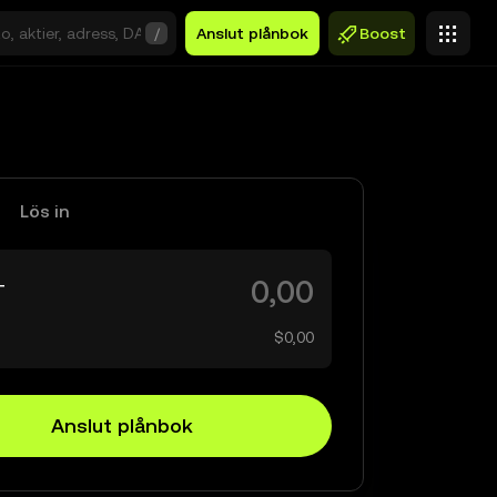
/
Anslut plånbok
Boost
Lös in
T
$0,00
Anslut plånbok