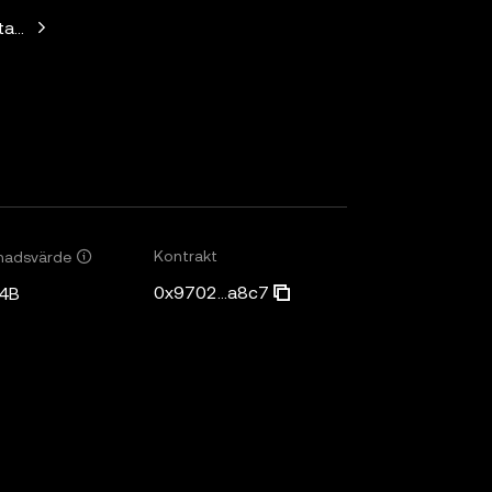
Standard Crypto, Blockchain.com
Kontrakt
nadsvärde
0x9702...a8c7
4B