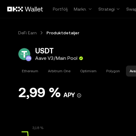
Hoppa till huvudinnehåll
Portfölj
Markn.
Strategi
Swa
DeFi Earn
Produktdetaljer
USDT
Aave V3/Main Pool
Ethereum
Arbitrum One
Optimism
Polygon
Ava
2,99 %
APY