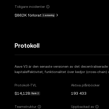
Tidigare incidenter
$862K
förlorat
1 avisering
Protokoll
Aave V3 är den senaste versionen av det decentraliserade 
kapitaleffektivitet, funktionalitet över kedjor (cross-chain
Protokoll-TVL
Aktiva plånböcker
$14,12B
193 433
Rank 2
Teamstruktur
Uppbackad av