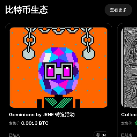
比特币生态
查看更多
Geminions by JRNE 铸造活动
Coll
0.0013 BTC
发售价
发售价
已结束
3K
已结束