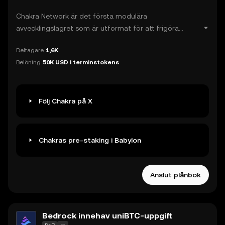
Chakra Network är det första modulära
avvecklingslagret som är utformat för att frigöra
Bitcoins likviditet över olika blockkedje-ekosystem.
Deltagare
1,6K
Chakra erbjuder en högpresterande och parallelliserad
Belöning
50K USD i terminstokens
modulär avvecklingslösning för effektivt likviditetsflöde
över lager 2, AppChains och inbyggda BTC-tillgångar.
Följ Chakra på X
Chakras pre-staking i Babylon
Anslut plånbok
Bedrock innehav uniBTC-uppgift