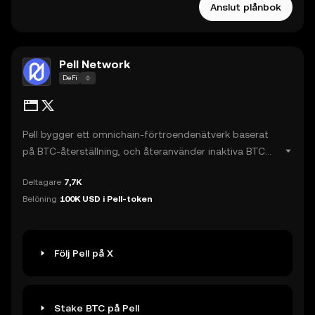
Anslut plånbok
Pell Network
DeFi
Pell bygger ett omnichain-förtroendenätverk baserat
på BTC-återställning, och återanvänder inaktiva BTC
LSD (Liquid Staking Derivatives) till decentraliserade
Deltagare
7,7K
validerade tjänster (DVS) för att tillgodose deras
Belöning
100K USD i Pell-token
kryptoekonomiska säkerhetsbehov. Denna innovation
skapar inte bara ekonomiskt värde för stakers utan
förbättrar också säkerheten i hela blockkedjans
ekosystem.
Följ Pell på X
Stake BTC på Pell