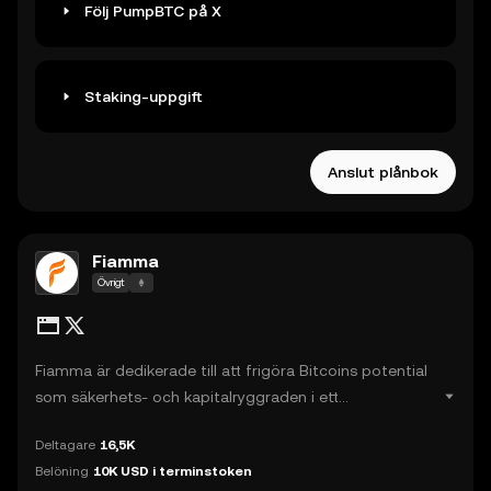
Följ PumpBTC på X
Staking-uppgift
Anslut plånbok
Fiamma
Övrigt
Fiamma är dedikerade till att frigöra Bitcoins potential
som säkerhets- och kapitalryggraden i ett
decentraliserat internet. Vi är de första som möjliggör
Deltagare
16,5K
optimistisk ZKP-verifiering på kedjan för Bitcoin via
Belöning
10K USD i terminstoken
BitVM2.