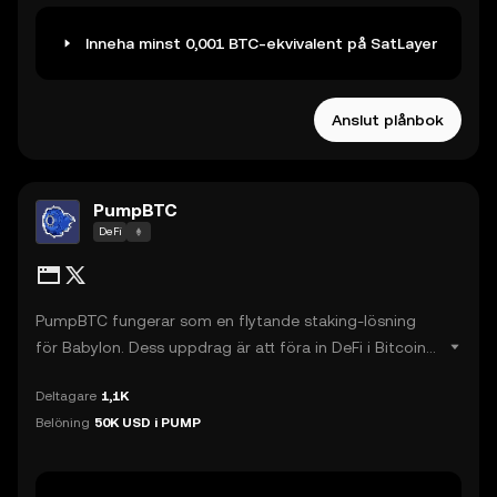
bli en produktiv tillgång med överlägsen delad
säkerhet och stapling av belöningar.
Inneha minst 0,001 BTC-ekvivalent på SatLayer
Anslut plånbok
PumpBTC
DeFi
PumpBTC fungerar som en flytande staking-lösning
för Babylon. Dess uppdrag är att föra in DeFi i Bitcoin-
ekosystemet, drivet av ett ekosystemcentrerat
Deltagare
1,1K
tillvägagångssätt och med stöd av erfarna DeFi-
Belöning
50K USD i PUMP
experter och branschledande partners.