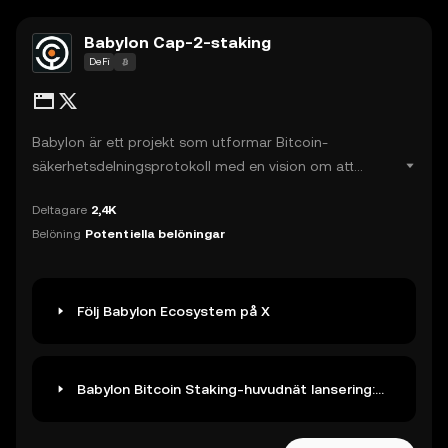
Babylon Cap-2-staking
DeFi
Babylon är ett projekt som utformar Bitcoin-
säkerhetsdelningsprotokoll med en vision om att
bygga en Bitcoin-säkrad decentraliserad värld. Dess
Deltagare
2,4K
senaste utveckling är världens första förtroendelösa
Belöning
Potentiella belöningar
och självförvarande Bitcoin-staking-protokoll, som gör
det möjligt för Bitcoin-innehavare att satsa sina BTC
på Proof-of-Stake (PoS) -system som PoS-kedjor, L2,
datatillgänglighet (DA) -lager etc, vilket gör det möjligt
Följ Babylon Ecosystem på X
för dem att tjäna avkastning utan behov av tredje
parts förvaring, brolösningar eller wrap-tjänster.
Babylon Bitcoin Staking-huvudnät lansering:
Fas-1, Cap-2