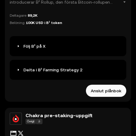
introducerar B² Rollup, den första Bitcoin-rollupen
baserad på verifieringsåtaganden, och B² Hub, det
Deltagare
89,2K
första Bitcoin Data Availability (DA)-lagret som uppnår
Belöning
100K USD i B² token
slutgiltighet i Bitcoin-nätverket.
Följ B² på X
Delta i B² Farming Strategy 2
Anslut plånbok
Chakra pre-staking-uppgift
Övrigt