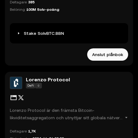
Deltagare
385
fragmenterade likviditet genom SolvBTC. SolvBTC ger
Belöning
100M Solv-poäng
Bitcoin-innehavare tillgång till likvida staking-tokens,
vilket erbjuder ett enkelt och effektivt sätt att tjäna
avkastning på sina Bitcoin över alla kedjor.
Stake SolvBTC.BBN
Anslut plånbok
Lorenzo Protocol
DeFi
Lorenzo Protocol är den främsta Bitcoin-
likviditetsaggregatorn och utnyttjar sitt globala nätverk
för att tillhandahålla Bitcoin-finansiella produkter och
Deltagare
1,7K
avkastningsbärande tokens med stöd för skapande,