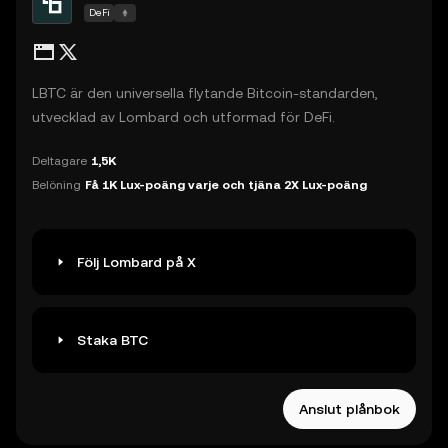
DeFi
LBTC är den universella flytande Bitcoin-standarden,
utvecklad av Lombard och utformad för DeFi.
Deltagare
1,5K
Belöning
Få 1K Lux-poäng varje och tjäna 2X Lux-poäng
Följ Lombard på X
Staka BTC
Anslut plånbok