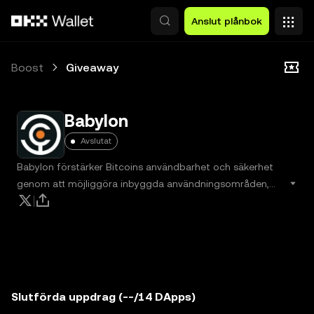
Hoppa till huvudinnehåll
Anslut plånbok
Boost
Giveaway
Babylon
Avslutat
Babylon förstärker Bitcoins användbarhet och säkerhet
genom att möjliggöra inbyggda användningsområden,
med början i Bitcoin-staking.
Se eventdetaljer
Slutförda uppdrag (--/14 DApps)