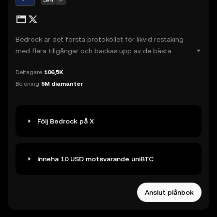
DeFi
Bedrock är det första protokollet för likvid restaking
med flera tillgångar och backas upp av de bästa
investerarna, inklusive OKX Ventures och Babylons
Deltagare
106,5K
medgrundare. Som en pionjär inom likvid staking ger
Belöning
5M diamanter
Bedrock hög avkastning och säkerhet av institutionell
kvalitet till samhället genom uniBTC byggt på Babylon,
uniETH byggt på Eigenlayer och uniIOTX byggt på
IoTeX.
Följ Bedrock på X
Inneha 10 USD motsvarande uniBTC
Anslut plånbok