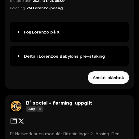
Slutade den
2024-11-21 09:09
utgivning, handel och avveckling.
Belöning
2M Lorenzo-poäng
Följ Lorenzo på X
Delta i Lorenzos Babylons pre-staking
Anslut plånbok
B² social + farming-uppgift
Övrigt
B² Network är en modulär Bitcoin lager 2-lösning. Den