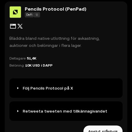
Pencils Protocol (PenPad)
DeFi
Bläddra bland native utlottning för avkastning,
auktioner och belöningar i flera lager.
Deltagare
51,4K
Belöning
10K USD i DAPP
Följ Pencils Protocol på X
Retweeta tweeten med tillkännagivandet
Anslut plånbok