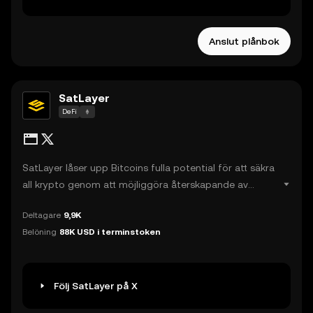
Anslut plånbok
SatLayer
DeFi
SatLayer låser upp Bitcoins fulla potential för att säkra
all krypto genom att möjliggöra återskapande av
Bitcoin på Babylon, vilket ger full programmerbarhet
Deltagare
9,9K
för slashing. Bitcoin Validated Service (BVS) kan enkelt
Belöning
88K USD i terminstoken
få tillgång till Bitcoin-stödda krypto-ekonomiska
säkerhetsgarantier. Med stöd av Hack VC, Castle Island
Ventures, Franklin Templeton, OKX Ventures med flera
driver SatLayer framtiden för decentraliserad säkerhet
Följ SatLayer på X
genom Bitcoin. SatLayer gör det möjligt för Bitcoin att