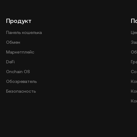
Продукт
П
Панель кошелька
Це
Обмен
За
Маркетплейс
Об
DeFi
Гр
Onchain OS
Со
Обозреватель
Ко
Безопасность
Ко
Ко