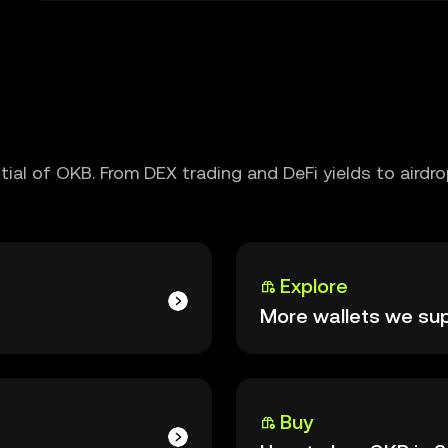
ntial of OKB. From DEX trading and DeFi yields to aird
Explore
More wallets we su
Buy