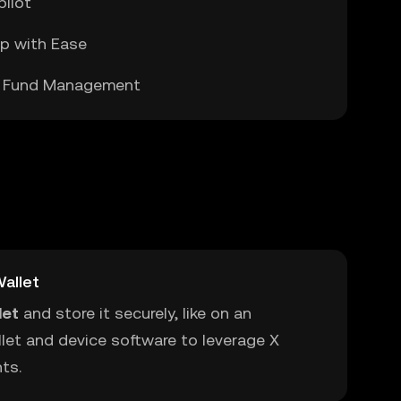
pilot
ip with Ease
le Fund Management
allet
let
and store it securely, like on an
let and device software to leverage X
ts.