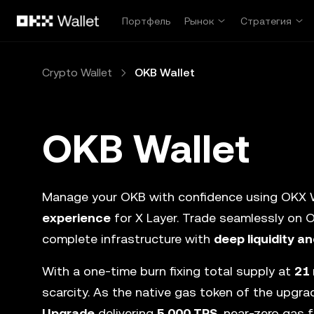
Перейти к основному контенту
Портфель
Рынок
Стратегия
Crypto Wallet
OKB Wallet
OKB Wallet
Manage your OKB with confidence using OKX 
experience
for X Layer. Trade seamlessly on
complete infrastructure with
deep liquidity a
With a one-time burn fixing total supply at
21 
scarcity. As the native gas token of the upgr
Upgrade
delivering
5,000 TPS
, near-zero gas 