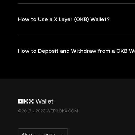
How to Use a X Layer (OKB) Wallet?
How to Deposit and Withdraw from a OKB Wa
©2017 - 2026 WEB3.OKX.COM