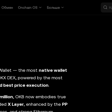
Обмен
Onchain OS
Больше
Wallet — the most
native wallet
 OKX DEX, powered by the most
nd best price execution
.
million
, OKB now embodies true
aded
X Layer
, enhanced by the
PP
fees, and strong Ethereum