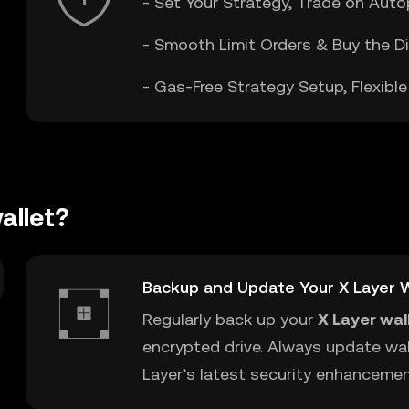
- Set Your Strategy, Trade on Auto
- Smooth Limit Orders & Buy the D
- Gas-Free Strategy Setup, Flexib
allet?
Backup and Update Your X Layer W
Regularly back up your
X Layer wal
encrypted drive. Always update wal
Layer’s latest security enhancemen