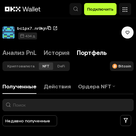
Перейти к основному контенту
Подключить
bc1px7...nr9kjn
434 д.
Анализ PnL
История
Портфель
Криптовалюта
NFT
DeFi
Bitcoin
Полученные
Действия
Ордера NFT
Ф
Недавно полученные