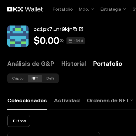
Saltar al contenido principal
Portafolio
Mdo.
Estrategia
S
bc1px7...nr9kjn
$0.00
434 d
Análisis de G&P
Historial
Portafolio
Cripto
NFT
DeFi
Coleccionados
Actividad
Órdenes de NFT
Filtros