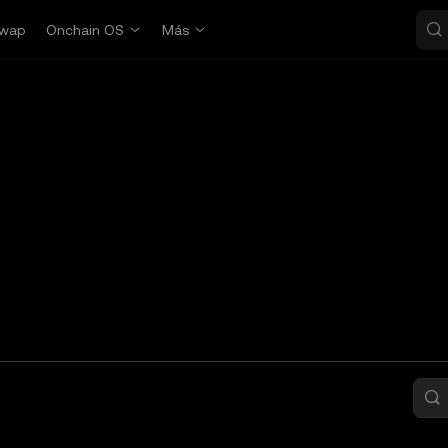
wap
Onchain OS
Más