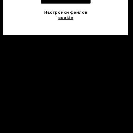
Настройки файлов
cookie
©2017 - 2026 WEB3.OKX.COM
Русский/USD