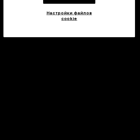
Настройки файлов
cookie
©2017 - 2026 WEB3.OKX.COM
Русский/USD