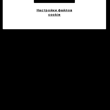
Настройки файлов
cookie
©2017 - 2026 WEB3.OKX.COM
Русский/USD