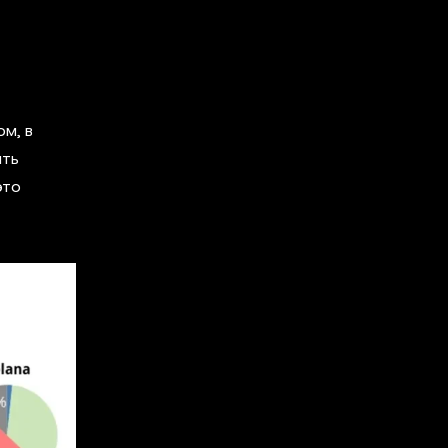
м, в
ить
это