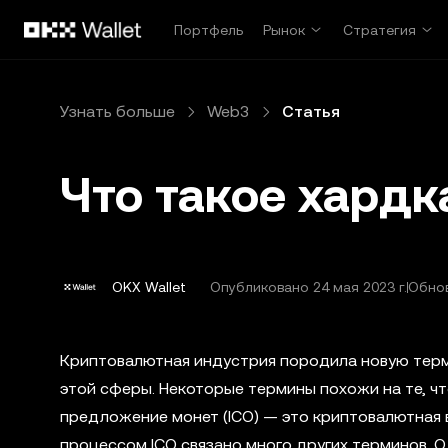
Перейти к основному контенту
Портфель
Рынок
Стратегия
Узнать больше
Web3
Статья
Что такое хардк
OKX Wallet
Опубликовано
24 мая 2023 г.
Обнов
Криптовалютная индустрия породила новую терм
этой сферы. Некоторые термины похожи на те, ч
предложение монет (ICO) — это криптовалютная в
процессом ICO связано много других терминов. О