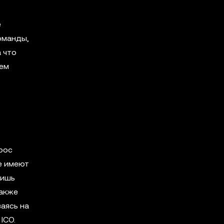
е
оманды,
 что
тем
рос
е имеют
Лишь
Также
аясь на
ICO.