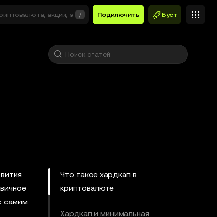
/
Подключить
Буст
звития
Что такое хардкап в
рвичное
криптовалюте
с самим
Хардкап и минимальная