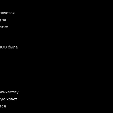
вляется
для
етко
 ICO была
оличеству
рую хочет
тся