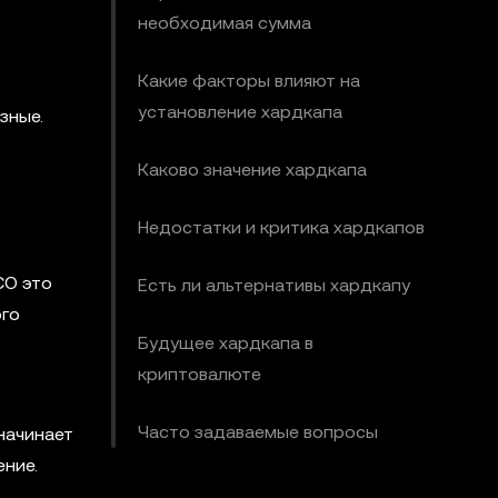
необходимая сумма
Какие факторы влияют на
установление хардкапа
зные.
Каково значение хардкапа
Недостатки и критика хардкапов
CO это
Есть ли альтернативы хардкапу
ого
Будущее хардкапа в
криптовалюте
Часто задаваемые вопросы
начинает
ение.