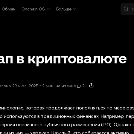
Обмен
Onchain OS
Больше
ап в криптовалюте
2
лено 23 июл. 2025 г.
2 мин. на чтение
инологию, которая продолжает пополняться по мере ра
то используются в традиционных финансах. Например, пе
ерсия первичного публичного размещения (IPO). Однако 
дин из них — хардкап. Каждый, кто собирается активно