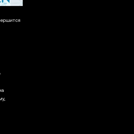
авершится
е
на
му,