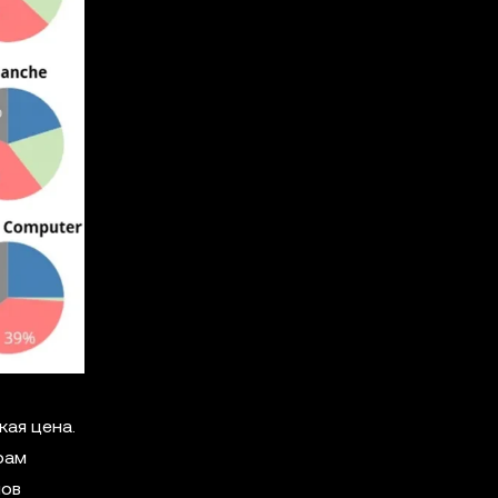
кая цена.
рам
нов