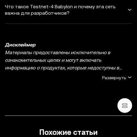
Что такое Testnet-4 Babylon и почему эта сеть
важна для разработчиков?
Дисклеймер
Материалы предоставлены исключительно в
ознакомительных целях и могут включать
информацию о продуктах, которые недоступны в
вашем регионе. Они не являются инвестиционным
Развернуть
советом или рекомендацией, предложением или
приглашением к покупке, продаже или удержанию
криптовалюты / цифровых активов, советом в
финансовой, бухгалтерской, юридической или
налоговой сфере. Криптовалюты / цифровые активы, в
том числе стейблкоины и NFT, сопряжены с высокой
степенью риска и их курсы могут сильно колебаться.
Похожие статьи
Оцените свое финансовое состояние и тщательно