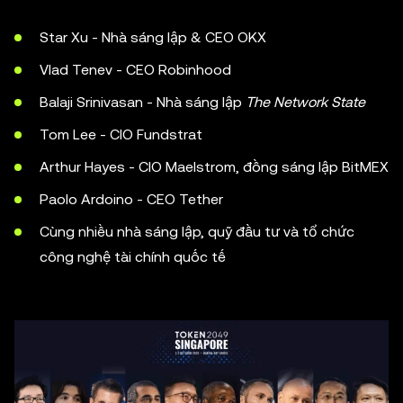
Star Xu - Nhà sáng lập & CEO OKX
Vlad Tenev - CEO Robinhood
Balaji Srinivasan - Nhà sáng lập
The Network State
Tom Lee - CIO Fundstrat
Arthur Hayes - CIO Maelstrom, đồng sáng lập BitMEX
Paolo Ardoino - CEO Tether
Cùng nhiều nhà sáng lập, quỹ đầu tư và tổ chức
công nghệ tài chính quốc tế