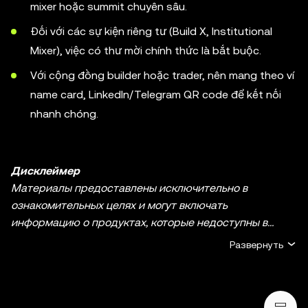
mixer hoặc summit chuyên sâu.
Đối với các sự kiện riêng tư (Build X, Institutional
Mixer), việc có thư mời chính thức là bắt buộc.
Với cộng đồng builder hoặc trader, nên mang theo ví
name card, LinkedIn/Telegram QR code để kết nối
nhanh chóng.
Дисклеймер
Материалы предоставлены исключительно в
ознакомительных целях и могут включать
информацию о продуктах, которые недоступны в
вашем регионе. Они не являются инвестиционным
Развернуть
советом или рекомендацией, предложением или
приглашением к покупке, продаже или удержанию
криптовалюты / цифровых активов, советом в