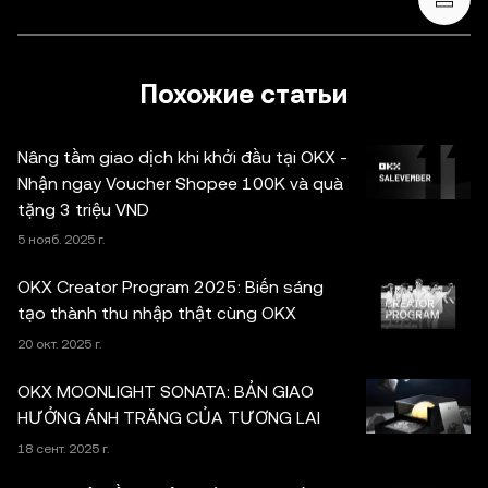
финансовой, бухгалтерской, юридической или
налоговой сфере. Криптовалюты / цифровые активы, в
том числе стейблкоины и NFT, сопряжены с высокой
степенью риска и их курсы могут сильно колебаться.
Похожие статьи
Оцените свое финансовое состояние и тщательно
обдумайте, подходит ли вам торговля криптовалютой /
Nâng tầm giao dịch khi khởi đầu tại OKX -
цифровыми активами и их хранение. По вопросам,
Nhận ngay Voucher Shopee 100K và quà
связанным с конкретными обстоятельствами,
tặng 3 triệu VND
проконсультируйтесь со специалистом в
5 нояб. 2025 г.
юридической, налоговой или инвестиционной сфере.
Информация, представленная на этой странице
OKX Creator Program 2025: Biến sáng
(включая рыночные и статистические данные, если
tạo thành thu nhập thật cùng OKX
таковые имеются), предназначена исключительно для
20 окт. 2025 г.
ознакомления. Часть контента может быть создана с
использованием инструментов искусственного
OKX MOONLIGHT SONATA: BẢN GIAO
интеллекта (ИИ). При подготовке статьи были приняты
HƯỞNG ÁNH TRĂNG CỦA TƯƠNG LAI
все меры предосторожности, однако автор не несет
18 сент. 2025 г.
ответственности за фактические ошибки и упущения.