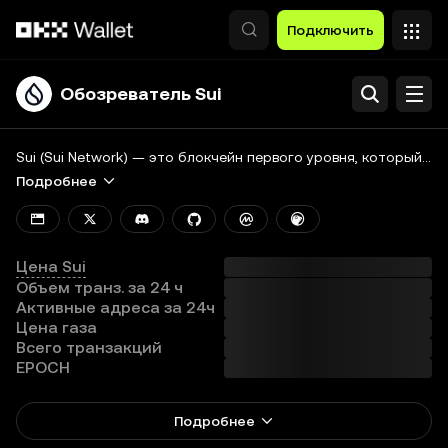
Перейти к основному контенту
Подключить
Обозреватель Sui
Поиск
Блокчейн
Sui (Sui Network) — это блокчейн первого уровня, который позволяет разработчикам создавать решения для привлечения миллиарда пользователей в Web3. Sui масштабируется горизонтально и поддерживает множество децентрализованных приложений (DApp) с непревзойденной скоростью и низкими затратами. Это блокчейн общего назначения с высокой пропускной способностью, мгновенными расчетами, широким выбором активов в сети и удобным интерфейсом Web3.
Подробнее
Монета
Все блокчейны
Цена Sui
Объем транз. за 24 ч
Активные адреса за 24ч
Цена газа
Всего транзакций
EPOCH
Подробнее